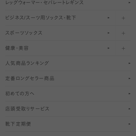
レ
ッ
アンクル・ショートソックス（くるぶし上）
41
無地レギンス
伝線しにくいストッキング
グ
ウ
〜60デニールタイツ
ォ
ー
マ
ー
・
セ
パレー
ト
レ
ギン
ス
ビジネス/スーツ用
クルーソックス（ふくらはぎ下）
61
レギンスパンツ（レギパン）
ショートストッキング
〜80デニールタイツ
ソックス・靴下
スポーツソックス
ハイソックス
81
マタニティレギンス
結婚式用ストッキング
匠シリーズ
〜110デニールタイツ
健康・美容
オーバーニー・ニーハイソックス
111
5
美脚ストッキング
フレッシャーズ向けソックス・靴下
ランニングソックス・靴下
分丈
〜210デニールタイツ
レギンス
人気商品ランキング
211
6
オールスルーストッキング
冠婚葬祭向けソックス・靴下
ゴルフソックス・靴下
インナーソックス
分丈レギンス
デニールタイツ以上（防寒・厚手タイツ）
定番ロングセラー商品
7
スーツカジュアルソックス・靴下
サッカー・フットサル用ソックス
加圧・着圧ソックス
分丈
レギンス
初めての方へ
8
ロングホーズ
ヨガソックス・靴下
冷えとり靴下
分丈
レギンス
店頭受取りサービス
10
スポーツ用レッグウォーマー
着圧・加圧タイツ
分丈
レギンス
靴下定期便
12
SS
むくみ対策
分丈レギンス
サイズ（21～23cm）