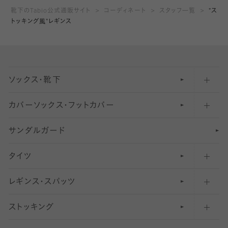
靴下のTabio公式通販サイト
コーディネート
スタッフ一覧
"ス
トッキング風"レギンス
ソックス・靴下
カバーソックス・フットカバー
五本指ソックス・靴下
サンダルガード
足袋ソックス・靴下
フットカバー・カバーソックス（深め）
タイツ
無地・プレーンソックス・靴下
フットカバー・カバーソックス（ふつう）
レギンス・スパッツ
柄ソックス・靴下
フットカバー・カバーソックス（浅め）
30
デニール以下のタイツ（薄手タイツ）
ストッキング
スニーカー（くるぶし）用ソックス
31
柄レギンス
〜40デニールタイツ