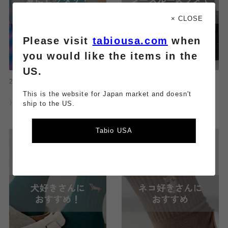
× CLOSE
Please visit
tabiousa.com
when
you would like the items in the
US.
2026.08.08
2026.08.07
〈 メイワン店｜今日のおすすめ
〈 メイワン店｜今日のおすすめ
This is the website for Japan market and doesn't
ship to the US.
〉
〉
Tabio USA