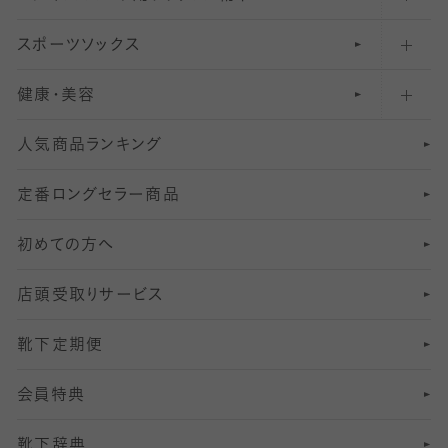
スポーツソックス
ハイソックス
81
マタニティレギンス
結婚式用ストッキング
匠シリーズ
〜110デニールタイツ
健康・美容
オーバーニー・ニーハイソックス
111
5
美脚ストッキング
フレッシャーズ向けソックス・靴下
ランニングソックス・靴下
分丈
〜210デニールタイツ
レギンス
人気商品ランキング
211
6
オールスルーストッキング
冠婚葬祭向けソックス・靴下
ゴルフソックス・靴下
インナーソックス
分丈レギンス
デニールタイツ以上（防寒・厚手タイツ）
定番ロングセラー商品
7
スーツカジュアルソックス・靴下
サッカー・フットサル用ソックス
加圧・着圧ソックス
分丈
レギンス
初めての方へ
8
ロングホーズ
ヨガソックス・靴下
冷えとり靴下
分丈
レギンス
店頭受取りサービス
10
スポーツ用レッグウォーマー
着圧・加圧タイツ
分丈
レギンス
靴下定期便
12
SS
むくみ対策
分丈レギンス
サイズ（21～23cm）
会員特典
13
S
足の疲れ対策
サイズ（22～25cm）
分丈レギンス
靴下辞典
M
足の臭い対策
サイズ（25～27cm）