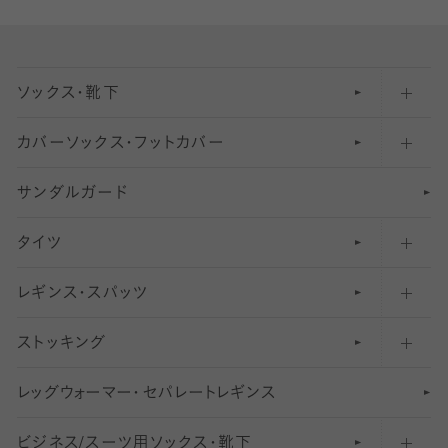
ソックス・靴下
カバーソックス・フットカバー
五本指ソックス・靴下
サンダルガード
足袋ソックス・靴下
フットカバー・カバーソックス（深め）
タイツ
無地・プレーンソックス・靴下
フットカバー・カバーソックス（ふつう）
レギンス・スパッツ
柄ソックス・靴下
フットカバー・カバーソックス（浅め）
30
デニール以下のタイツ（薄手タイツ）
ストッキング
スニーカー（くるぶし）用ソックス
31
柄レギンス
〜40デニールタイツ
レ
ッ
アンクル・ショートソックス（くるぶし上）
41
無地レギンス
伝線しにくいストッキング
グ
ウ
〜60デニールタイツ
ォ
ー
マ
ー
・
セ
パレー
ト
レ
ギン
ス
ビジネス/スーツ用
クルーソックス（ふくらはぎ下）
61
レギンスパンツ（レギパン）
ショートストッキング
〜80デニールタイツ
ソックス・靴下