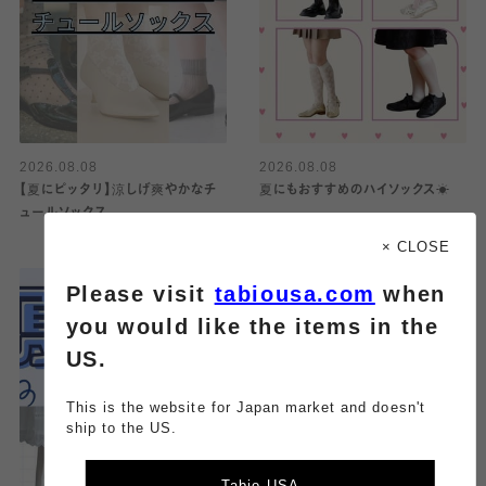
2026.08.08
2026.08.08
【夏にピッタリ】涼しげ爽やかなチ
夏にもおすすめのハイソックス☀︎
ュールソックス
× CLOSE
Please visit
tabiousa.com
when
you would like the items in the
US.
This is the website for Japan market and doesn't
ship to the US.
Tabio USA