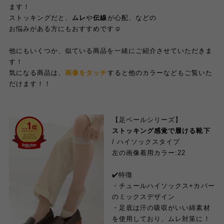
ます！
ストッキングだと、
ムレ
や
伝線
が心配、などの
お悩みがある方にもおすすめです☺︎
他にもいくつか、似ている商品を一緒にご紹介させていただきま
す！
気になる商品は、
画像をタッチ
すると他のカラーなどもご覧いた
だけます
！！
【足ベールシリーズ】
ストッキング感覚で履ける靴下
/ ハイソックスタイプ
左の画像着用カラー:22
✔️特徴
・チュールハイソックス+カバー
のミックスデザイン
・足底は汗の吸収がいい綿素材
を使用しており、ムレ対策に！