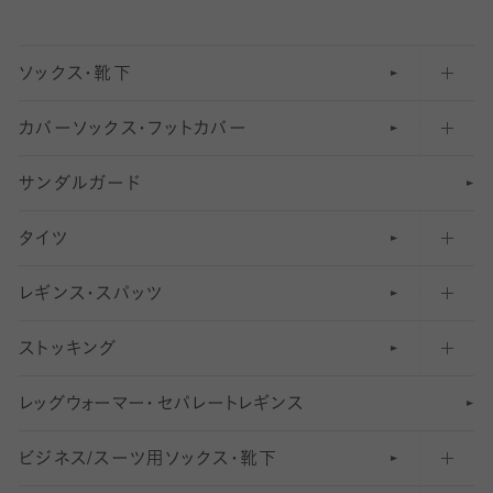
ソックス・靴下
カバーソックス・フットカバー
五本指ソックス・靴下
サンダルガード
足袋ソックス・靴下
フットカバー・カバーソックス（深め）
タイツ
無地・プレーンソックス・靴下
フットカバー・カバーソックス（ふつう）
レギンス・スパッツ
柄ソックス・靴下
フットカバー・カバーソックス（浅め）
30
デニール以下のタイツ（薄手タイツ）
ストッキング
スニーカー（くるぶし）用ソックス
31
柄レギンス
〜40デニールタイツ
レ
ッ
アンクル・ショートソックス（くるぶし上）
41
無地レギンス
伝線しにくいストッキング
グ
ウ
〜60デニールタイツ
ォ
ー
マ
ー
・
セ
パレー
ト
レ
ギン
ス
ビジネス/スーツ用
クルーソックス（ふくらはぎ下）
61
レギンスパンツ（レギパン）
ショートストッキング
〜80デニールタイツ
ソックス・靴下