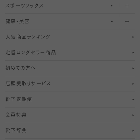
スポーツソックス
ハイソックス
81
マタニティレギンス
結婚式用ストッキング
匠シリーズ
〜110デニールタイツ
健康・美容
オーバーニー・ニーハイソックス
111
5
美脚ストッキング
フレッシャーズ向けソックス・靴下
ランニングソックス・靴下
分丈
〜210デニールタイツ
レギンス
人気商品ランキング
211
6
オールスルーストッキング
冠婚葬祭向けソックス・靴下
ゴルフソックス・靴下
インナーソックス
分丈レギンス
デニールタイツ以上（防寒・厚手タイツ）
定番ロングセラー商品
7
スーツカジュアルソックス・靴下
サッカー・フットサル用ソックス
加圧・着圧ソックス
分丈
レギンス
初めての方へ
8
ロングホーズ
ヨガソックス・靴下
冷えとり靴下
分丈
レギンス
店頭受取りサービス
10
スポーツ用レッグウォーマー
着圧・加圧タイツ
分丈
レギンス
靴下定期便
12
SS
むくみ対策
分丈レギンス
サイズ（21～23cm）
会員特典
13
S
足の疲れ対策
サイズ（22～25cm）
分丈レギンス
靴下辞典
M
足の臭い対策
サイズ（25～27cm）