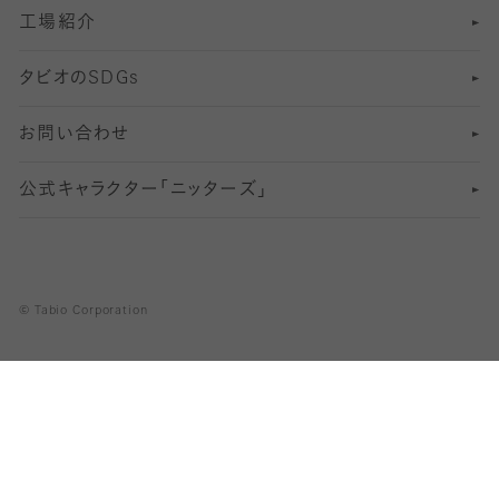
工場紹介
L
冷え対策
サイズ（27～29cm）
タビオの
SDGs
靴ずれ対策
お問い合わせ
快適な睡眠対策
公式キャラクター「ニッターズ」
© Tabio Corporation