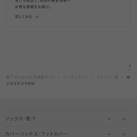
友だち追加で、
商品の最新情報や
お得な情報をお届け。
詳しくみる
靴下のTabio公式通販サイト
コーディネート
スタッフ一覧
🩵
ナルミヤコラボ🩷
ソックス・靴下
カバーソックス・フットカバー
五本指ソックス・靴下