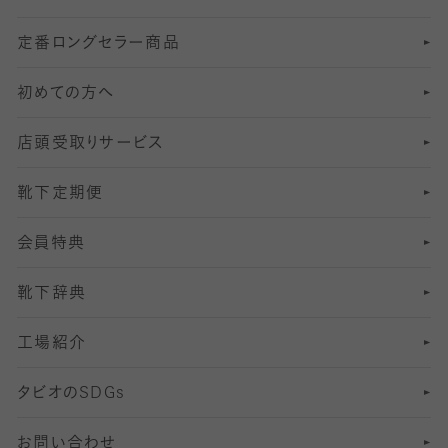
定番ロングセラー商品
7
スーツカジュアルソックス・靴下
サッカー・フットサル用ソックス
加圧・着圧ソックス
分丈
レギンス
初めての方へ
8
ロングホーズ
ヨガソックス・靴下
冷えとり靴下
分丈
レギンス
店頭受取りサービス
10
スポーツ用レッグウォーマー
着圧・加圧タイツ
分丈
レギンス
靴下定期便
12
SS
むくみ対策
分丈レギンス
サイズ（21～23cm）
会員特典
13
S
足の疲れ対策
サイズ（22～25cm）
分丈レギンス
靴下辞典
M
足の臭い対策
サイズ（25～27cm）
工場紹介
L
冷え対策
サイズ（27～29cm）
タビオの
SDGs
靴ずれ対策
お問い合わせ
快適な睡眠対策