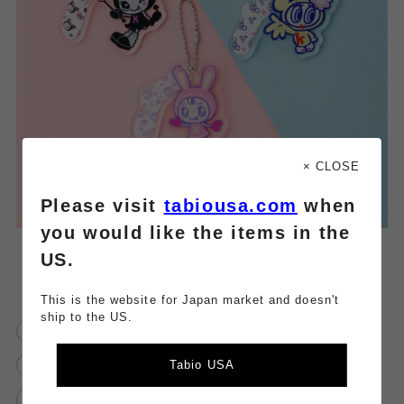
× CLOSE
Please visit
tabiousa.com
when
you would like the items in the
US.
This is the website for Japan market and doesn't
ship to the US.
横浜
横浜ジョイナス店
靴下屋横浜ジョイナス店
Tabio USA
ナルミヤキャラクターズ
ANGELBLUE