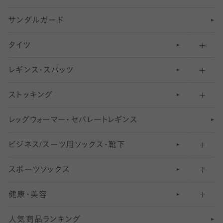
サンダルガード
足袋ソックス・靴下
フットカバー・カバーソックス（深め）
タイツ
無地・プレーンソックス・靴下
フットカバー・カバーソックス（ふつう）
レギンス・スパッツ
柄ソックス・靴下
フットカバー・カバーソックス（浅め）
30
デニール以下のタイツ（薄手タイツ）
ストッキング
スニーカー（くるぶし）用ソックス
31
柄レギンス
〜40デニールタイツ
レ
ッ
アンクル・ショートソックス（くるぶし上）
41
無地レギンス
伝線しにくいストッキング
グ
ウ
〜60デニールタイツ
ォ
ー
マ
ー
・
セ
パレー
ト
レ
ギン
ス
ビジネス/スーツ用
クルーソックス（ふくらはぎ下）
61
レギンスパンツ（レギパン）
ショートストッキング
〜80デニールタイツ
ソックス・靴下
スポーツソックス
ハイソックス
81
マタニティレギンス
結婚式用ストッキング
匠シリーズ
〜110デニールタイツ
健康・美容
オーバーニー・ニーハイソックス
111
5
美脚ストッキング
フレッシャーズ向けソックス・靴下
ランニングソックス・靴下
分丈
〜210デニールタイツ
レギンス
人気商品ランキング
211
6
オールスルーストッキング
冠婚葬祭向けソックス・靴下
ゴルフソックス・靴下
インナーソックス
分丈レギンス
デニールタイツ以上（防寒・厚手タイツ）