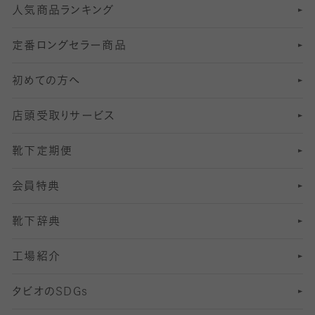
人気商品ランキング
211
6
オールスルーストッキング
冠婚葬祭向けソックス・靴下
ゴルフソックス・靴下
インナーソックス
分丈レギンス
デニールタイツ以上（防寒・厚手タイツ）
定番ロングセラー商品
7
スーツカジュアルソックス・靴下
サッカー・フットサル用ソックス
加圧・着圧ソックス
分丈
レギンス
初めての方へ
8
ロングホーズ
ヨガソックス・靴下
冷えとり靴下
分丈
レギンス
店頭受取りサービス
10
スポーツ用レッグウォーマー
着圧・加圧タイツ
分丈
レギンス
靴下定期便
12
SS
むくみ対策
分丈レギンス
サイズ（21～23cm）
会員特典
13
S
足の疲れ対策
サイズ（22～25cm）
分丈レギンス
靴下辞典
M
足の臭い対策
サイズ（25～27cm）
工場紹介
L
冷え対策
サイズ（27～29cm）
タビオの
SDGs
靴ずれ対策