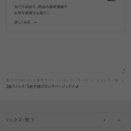
友だち追加で、
商品の最新情報や
お得な情報をお届け。
詳しくみる
靴下のTabio公式通販サイト
コーディネート
スタッフ一覧
【脱ストレス！】絶対脱げないカバーソックス🧦
ソックス・靴下