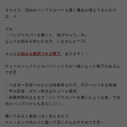
そろそろ、浅めのパンプスカバーを履く機会が増えてきたので
は…☺️
でも…
「パンプスカバーを履くと、脱げちゃう…💦」
なんてお悩みを持たれる方、いませんか？🙋‍♀️
そんな
お悩みを解消できる靴下
、あります！！
チュールソックスとカバーソックスが一緒になった靴下があるん
です☝️
・つま先〜足底〜かかとは綿素材なので、汗のべたつきを軽減。
・甲や足首、ボディ部分はチュール素材。
・綿素材部分はまるで「パンプスカバーを履いたような形」で浅
めのパンプスからも見えにくい。
履いてみると素肌っぽく見えるので、
ストッキング代わりに履いて頂くのもおすすめです☝️✨