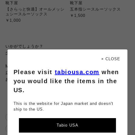
靴下屋
靴下屋
【さらっと快適】オールメッシ
五本指シースルーソックス
ュシースルーソックス
￥1,500
￥1,000
いかがでしょうか？
少しでも参考になったら嬉しいです♪
× CLOSE
MARK ISみなとみらい店では、
Please visit
tabiousa.com
when
店頭にない商品のお取り寄せを1足から無料で承っております🚚
お求めの際はお気軽に、スタッフにお声がけくださいませ🙋‍♀️
you would like the items in the
US.
This is the website for Japan market and doesn't
ship to the US.
足元くら部
チュールソックス
Tabio USA
カバーソックス
チュール
素足風