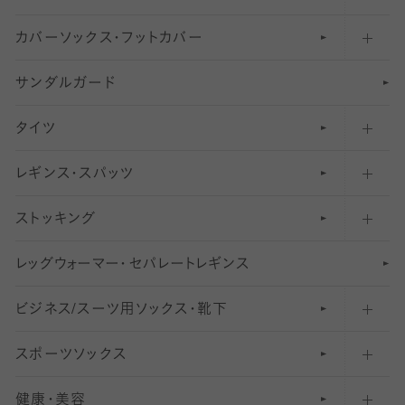
カバーソックス・フットカバー
五本指ソックス・靴下
サンダルガード
足袋ソックス・靴下
フットカバー・カバーソックス（深め）
タイツ
無地・プレーンソックス・靴下
フットカバー・カバーソックス（ふつう）
レギンス・スパッツ
柄ソックス・靴下
フットカバー・カバーソックス（浅め）
30
デニール以下のタイツ（薄手タイツ）
ストッキング
スニーカー（くるぶし）用ソックス
31
柄レギンス
〜40デニールタイツ
レ
ッ
アンクル・ショートソックス（くるぶし上）
41
無地レギンス
伝線しにくいストッキング
グ
ウ
〜60デニールタイツ
ォ
ー
マ
ー
・
セ
パレー
ト
レ
ギン
ス
ビジネス/スーツ用
クルーソックス（ふくらはぎ下）
61
レギンスパンツ（レギパン）
ショートストッキング
〜80デニールタイツ
ソックス・靴下
スポーツソックス
ハイソックス
81
マタニティレギンス
結婚式用ストッキング
匠シリーズ
〜110デニールタイツ
健康・美容
オーバーニー・ニーハイソックス
111
5
美脚ストッキング
フレッシャーズ向けソックス・靴下
ランニングソックス・靴下
分丈
〜210デニールタイツ
レギンス