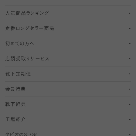
人気商品ランキング
211
6
オールスルーストッキング
冠婚葬祭向けソックス・靴下
ゴルフソックス・靴下
インナーソックス
分丈レギンス
デニールタイツ以上（防寒・厚手タイツ）
定番ロングセラー商品
7
スーツカジュアルソックス・靴下
サッカー・フットサル用ソックス
加圧・着圧ソックス
分丈
レギンス
初めての方へ
8
ロングホーズ
ヨガソックス・靴下
冷えとり靴下
分丈
レギンス
店頭受取りサービス
10
スポーツ用レッグウォーマー
着圧・加圧タイツ
分丈
レギンス
靴下定期便
12
SS
むくみ対策
分丈レギンス
サイズ（21～23cm）
会員特典
13
S
足の疲れ対策
サイズ（22～25cm）
分丈レギンス
靴下辞典
M
足の臭い対策
サイズ（25～27cm）
工場紹介
L
冷え対策
サイズ（27～29cm）
タビオの
SDGs
靴ずれ対策