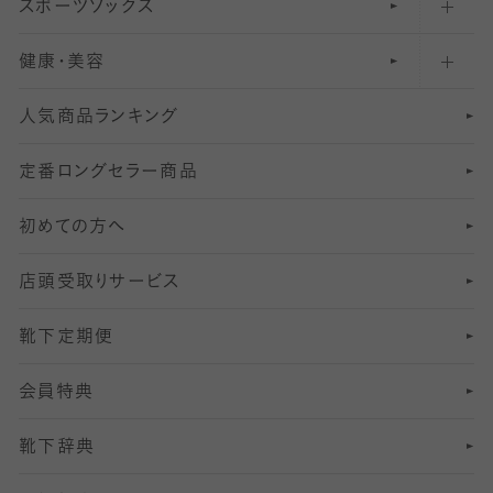
スポーツソックス
ハイソックス
81
マタニティレギンス
結婚式用ストッキング
匠シリーズ
〜110デニールタイツ
健康・美容
オーバーニー・ニーハイソックス
111
5
美脚ストッキング
フレッシャーズ向けソックス・靴下
ランニングソックス・靴下
分丈
〜210デニールタイツ
レギンス
人気商品ランキング
211
6
オールスルーストッキング
冠婚葬祭向けソックス・靴下
ゴルフソックス・靴下
インナーソックス
分丈レギンス
デニールタイツ以上（防寒・厚手タイツ）
定番ロングセラー商品
7
スーツカジュアルソックス・靴下
サッカー・フットサル用ソックス
加圧・着圧ソックス
分丈
レギンス
初めての方へ
8
ロングホーズ
ヨガソックス・靴下
冷えとり靴下
分丈
レギンス
店頭受取りサービス
10
スポーツ用レッグウォーマー
着圧・加圧タイツ
分丈
レギンス
靴下定期便
12
SS
むくみ対策
分丈レギンス
サイズ（21～23cm）
会員特典
13
S
足の疲れ対策
サイズ（22～25cm）
分丈レギンス
靴下辞典
M
足の臭い対策
サイズ（25～27cm）