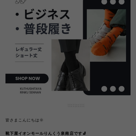
皆さまこんにちは🌞
靴下屋イオンモールりんくう泉南店です🧦