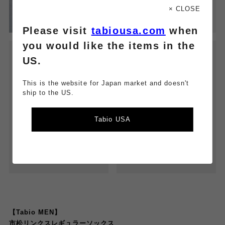
× CLOSE
Please visit
tabiousa.com
when
you would like the items in the
US.
This is the website for Japan market and doesn't
ship to the US.
Tabio USA
【Tabio MEN】
市松リンクスレギュラーソックス