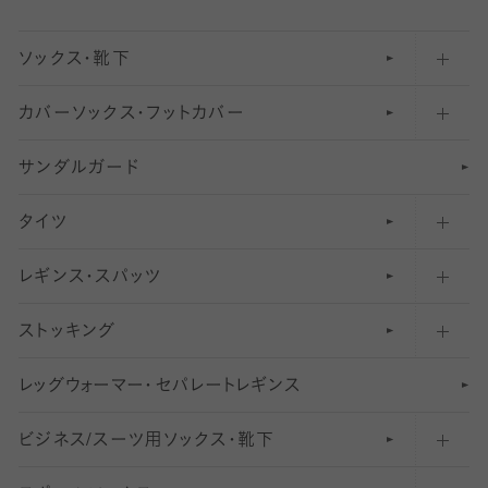
ソックス・靴下
カバーソックス・フットカバー
五本指ソックス・靴下
サンダルガード
足袋ソックス・靴下
フットカバー・カバーソックス（深め）
タイツ
無地・プレーンソックス・靴下
フットカバー・カバーソックス（ふつう）
レギンス・スパッツ
柄ソックス・靴下
フットカバー・カバーソックス（浅め）
30
デニール以下のタイツ（薄手タイツ）
ストッキング
スニーカー（くるぶし）用ソックス
31
柄レギンス
〜40デニールタイツ
レ
ッ
アンクル・ショートソックス（くるぶし上）
41
無地レギンス
伝線しにくいストッキング
グ
ウ
〜60デニールタイツ
ォ
ー
マ
ー
・
セ
パレー
ト
レ
ギン
ス
ビジネス/スーツ用
クルーソックス（ふくらはぎ下）
61
レギンスパンツ（レギパン）
ショートストッキング
〜80デニールタイツ
ソックス・靴下