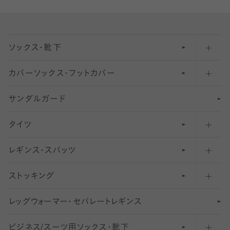
ソックス・靴下
カバーソックス・フットカバー
五本指ソックス・靴下
サンダルガード
足袋ソックス・靴下
フットカバー・カバーソックス（深め）
タイツ
無地・プレーンソックス・靴下
フットカバー・カバーソックス（ふつう）
レギンス・スパッツ
柄ソックス・靴下
フットカバー・カバーソックス（浅め）
30
デニール以下のタイツ（薄手タイツ）
ストッキング
スニーカー（くるぶし）用ソックス
31
柄レギンス
〜40デニールタイツ
レ
ッ
アンクル・ショートソックス（くるぶし上）
41
無地レギンス
伝線しにくいストッキング
グ
ウ
〜60デニールタイツ
ォ
ー
マ
ー
・
セ
パレー
ト
レ
ギン
ス
ビジネス/スーツ用
クルーソックス（ふくらはぎ下）
61
レギンスパンツ（レギパン）
ショートストッキング
〜80デニールタイツ
ソックス・靴下