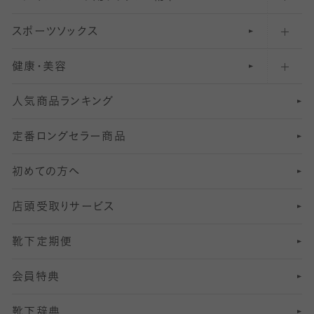
スポーツソックス
ハイソックス
81
マタニティレギンス
結婚式用ストッキング
匠シリーズ
〜110デニールタイツ
健康・美容
オーバーニー・ニーハイソックス
111
5
美脚ストッキング
フレッシャーズ向けソックス・靴下
ランニングソックス・靴下
分丈
〜210デニールタイツ
レギンス
人気商品ランキング
211
6
オールスルーストッキング
冠婚葬祭向けソックス・靴下
ゴルフソックス・靴下
インナーソックス
分丈レギンス
デニールタイツ以上（防寒・厚手タイツ）
定番ロングセラー商品
7
スーツカジュアルソックス・靴下
サッカー・フットサル用ソックス
加圧・着圧ソックス
分丈
レギンス
初めての方へ
8
ロングホーズ
ヨガソックス・靴下
冷えとり靴下
分丈
レギンス
店頭受取りサービス
10
スポーツ用レッグウォーマー
着圧・加圧タイツ
分丈
レギンス
靴下定期便
12
SS
むくみ対策
分丈レギンス
サイズ（21～23cm）
会員特典
13
S
足の疲れ対策
サイズ（22～25cm）
分丈レギンス
靴下辞典
M
足の臭い対策
サイズ（25～27cm）