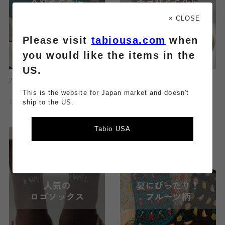
× CLOSE
Please visit
tabiousa.com
when
you would like the items in the
US.
2026.08.06
2026.08.05
〈 メイワン店｜今日のおすすめ
〈 メイワン店｜今日のおすすめ
This is the website for Japan market and doesn't
ship to the US.
〉
〉
Tabio USA