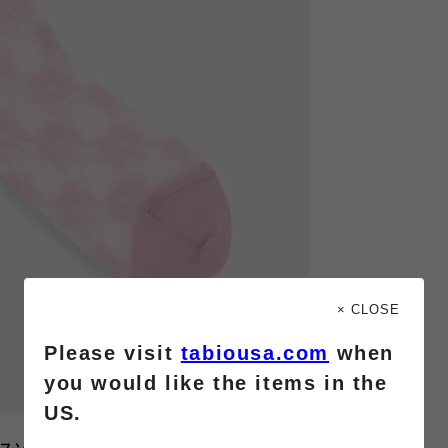
× CLOSE
Please visit
tabiousa.com
when
you would like the items in the
US.
スソックス