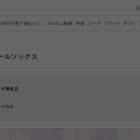
カスタム刺繍
特集
コーデ
ブランド
ギフト
,485円（靴下屋
fam）
ールソックス
ラザ博多店
ラザ博多