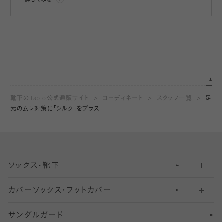
詳しくみる
靴下のTabio公式通販サイト
コーディネート
スタッフ一覧
足
元のムレ対策に「シルク」をプラス
ソックス・靴下
カバーソックス・フットカバー
五本指ソックス・靴下
サンダルガード
足袋ソックス・靴下
フットカバー・カバーソックス（深め）