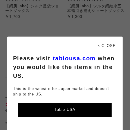
【絹肌Labo】シルク足袋ショ
【絹肌Labo】シルク絹紬糸五
ートソックス
本指引き揃えショートソックス
￥1,700
￥1,300
× CLOSE
Please visit
tabiousa.com
when
you would like the items in the
US.
下
の画像をタッチすると
《店舗受取》
の詳しい方法もご覧いただけます♪
This is the website for Japan market and doesn't
ship to the US.
一足より
送料無料
で、
タビオアプリのポイントも2倍に！！
Tabio USA
ぜひご利用くださいませ♪
本日もご覧いただきありがとうございました☆