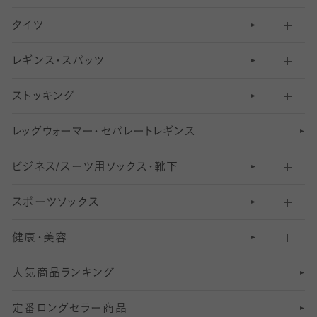
タイツ
無地・プレーンソックス・靴下
フットカバー・カバーソックス（ふつう）
レギンス・スパッツ
柄ソックス・靴下
フットカバー・カバーソックス（浅め）
30
デニール以下のタイツ（薄手タイツ）
ストッキング
スニーカー（くるぶし）用ソックス
31
柄レギンス
〜40デニールタイツ
レ
ッ
アンクル・ショートソックス（くるぶし上）
41
無地レギンス
伝線しにくいストッキング
グ
ウ
〜60デニールタイツ
ォ
ー
マ
ー
・
セ
パレー
ト
レ
ギン
ス
ビジネス/スーツ用
クルーソックス（ふくらはぎ下）
61
レギンスパンツ（レギパン）
ショートストッキング
〜80デニールタイツ
ソックス・靴下
スポーツソックス
ハイソックス
81
マタニティレギンス
結婚式用ストッキング
匠シリーズ
〜110デニールタイツ
健康・美容
オーバーニー・ニーハイソックス
111
5
美脚ストッキング
フレッシャーズ向けソックス・靴下
ランニングソックス・靴下
分丈
〜210デニールタイツ
レギンス
人気商品ランキング
211
6
オールスルーストッキング
冠婚葬祭向けソックス・靴下
ゴルフソックス・靴下
インナーソックス
分丈レギンス
デニールタイツ以上（防寒・厚手タイツ）
定番ロングセラー商品
7
スーツカジュアルソックス・靴下
サッカー・フットサル用ソックス
加圧・着圧ソックス
分丈
レギンス