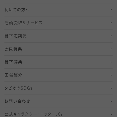
初めての方へ
8
ロングホーズ
ヨガソックス・靴下
冷えとり靴下
分丈
レギンス
店頭受取りサービス
10
スポーツ用レッグウォーマー
着圧・加圧タイツ
分丈
レギンス
靴下定期便
12
SS
むくみ対策
分丈レギンス
サイズ（21～23cm）
会員特典
13
S
足の疲れ対策
サイズ（22～25cm）
分丈レギンス
靴下辞典
M
足の臭い対策
サイズ（25～27cm）
工場紹介
L
冷え対策
サイズ（27～29cm）
タビオの
SDGs
靴ずれ対策
お問い合わせ
快適な睡眠対策
公式キャラクター「ニッターズ」