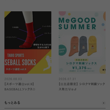
2026.08.03
2026.07.31
【スポーツ通信vol.9】
【目黒店限定】 シロクマ刺繍ソック
BASEBALLソックス⚾️
ス発売🐻‍❄️🧦
もっとみる