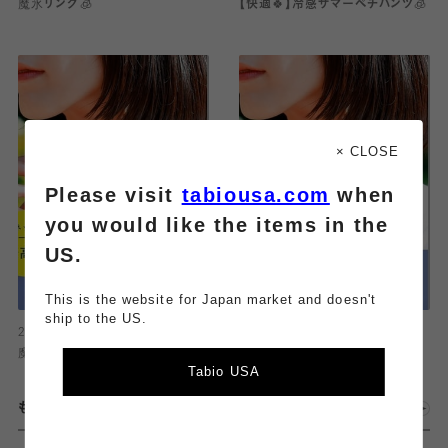
魔氷リング🧊
【快適🍀】冷感サマーペチパンツ🧊
× CLOSE
Please visit
tabiousa.com
when
you would like the items in the
US.
This is the website for Japan market and doesn't
ship to the US.
2026.07.31
2026.07.30
魔氷リング🧊
魔氷リング🧊
Tabio USA
もっとみる