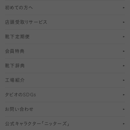
初めての方へ
8
ロングホーズ
ヨガソックス・靴下
冷えとり靴下
分丈
レギンス
店頭受取りサービス
10
スポーツ用レッグウォーマー
着圧・加圧タイツ
分丈
レギンス
靴下定期便
12
SS
むくみ対策
分丈レギンス
サイズ（21～23cm）
会員特典
13
S
足の疲れ対策
サイズ（22～25cm）
分丈レギンス
靴下辞典
M
足の臭い対策
サイズ（25～27cm）
工場紹介
L
冷え対策
サイズ（27～29cm）
タビオの
SDGs
靴ずれ対策
お問い合わせ
快適な睡眠対策
公式キャラクター「ニッターズ」