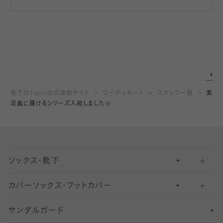
靴下のTabio公式通販サイト
コーディネート
スタッフ一覧
素
足風に履けるシリーズ入荷しました☆
ソックス・靴下
カバーソックス・フットカバー
五本指ソックス・靴下
サンダルガード
足袋ソックス・靴下
フットカバー・カバーソックス（深め）