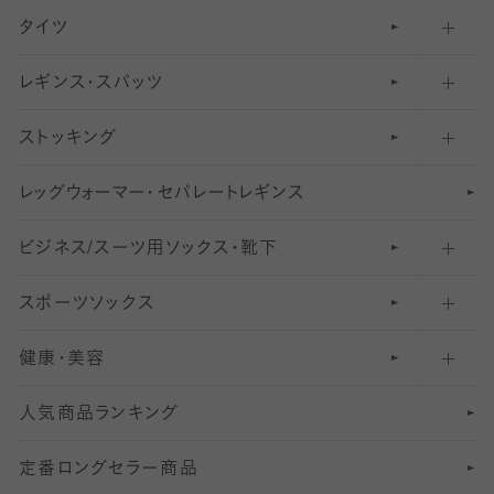
タイツ
無地・プレーンソックス・靴下
フットカバー・カバーソックス（ふつう）
レギンス・スパッツ
柄ソックス・靴下
フットカバー・カバーソックス（浅め）
30
デニール以下のタイツ（薄手タイツ）
ストッキング
スニーカー（くるぶし）用ソックス
31
柄レギンス
〜40デニールタイツ
レ
ッ
アンクル・ショートソックス（くるぶし上）
41
無地レギンス
伝線しにくいストッキング
グ
ウ
〜60デニールタイツ
ォ
ー
マ
ー
・
セ
パレー
ト
レ
ギン
ス
ビジネス/スーツ用
クルーソックス（ふくらはぎ下）
61
レギンスパンツ（レギパン）
ショートストッキング
〜80デニールタイツ
ソックス・靴下
スポーツソックス
ハイソックス
81
マタニティレギンス
結婚式用ストッキング
匠シリーズ
〜110デニールタイツ
健康・美容
オーバーニー・ニーハイソックス
111
5
美脚ストッキング
フレッシャーズ向けソックス・靴下
ランニングソックス・靴下
分丈
〜210デニールタイツ
レギンス
人気商品ランキング
211
6
オールスルーストッキング
冠婚葬祭向けソックス・靴下
ゴルフソックス・靴下
インナーソックス
分丈レギンス
デニールタイツ以上（防寒・厚手タイツ）
定番ロングセラー商品
7
スーツカジュアルソックス・靴下
サッカー・フットサル用ソックス
加圧・着圧ソックス
分丈
レギンス