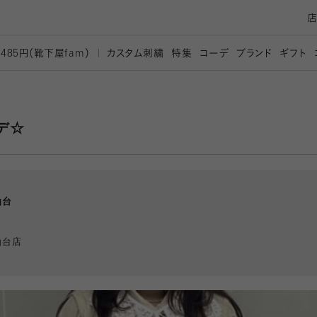
カスタム刺繍
特集
コーデ
ブランド
ギフト
,485円（靴下屋
fam）
デ☆
仙台
仙台店