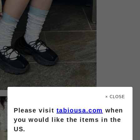
× CLOSE
Please visit
tabiousa.com
when
you would like the items in the
US.