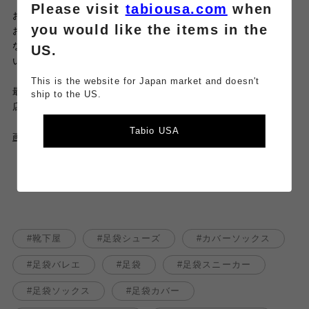
Please visit
tabiousa.com
when
お店のSNSは毎日更新中。
you would like the items in the
お得な情報やイベント、新商品
なども発信しているので、是非そちらもチェックしてみてくださ
US.
いね。
This is the website for Japan market and doesn't
最後までご覧頂きありがとうございました♡
ship to the US.
店舗でもお待ちしております。
Tabio USA
画像tapでオンラインストアからご購入頂けます。
（店舗受け取りで
送料無料
！）
靴下屋
足袋シューズ
カバーソックス
足袋バレエ
足袋
足袋スニーカー
足袋ソックス
足袋カバー