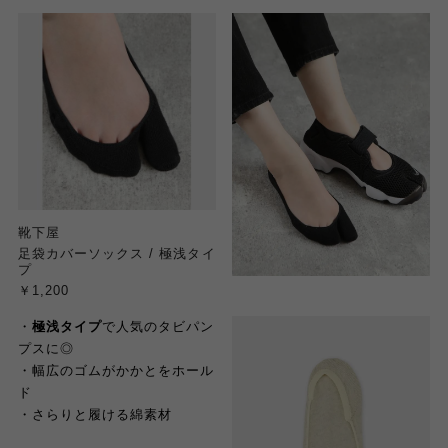
靴下屋
足袋カバーソックス / 極浅タイ
プ
￥1,200
・
極浅タイプ
で人気のタビパン
プスに◎
・幅広のゴムがかかとをホール
ド
・さらりと履ける綿素材