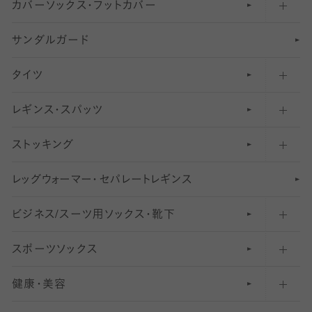
カバーソックス・フットカバー
五本指ソックス・靴下
サンダルガード
足袋ソックス・靴下
フットカバー・カバーソックス（深め）
タイツ
無地・プレーンソックス・靴下
フットカバー・カバーソックス（ふつう）
レギンス・スパッツ
柄ソックス・靴下
フットカバー・カバーソックス（浅め）
30
デニール以下のタイツ（薄手タイツ）
ストッキング
スニーカー（くるぶし）用ソックス
31
柄レギンス
〜40デニールタイツ
レ
ッ
アンクル・ショートソックス（くるぶし上）
41
無地レギンス
伝線しにくいストッキング
グ
ウ
〜60デニールタイツ
ォ
ー
マ
ー
・
セ
パレー
ト
レ
ギン
ス
ビジネス/スーツ用
クルーソックス（ふくらはぎ下）
61
レギンスパンツ（レギパン）
ショートストッキング
〜80デニールタイツ
ソックス・靴下
スポーツソックス
ハイソックス
81
マタニティレギンス
結婚式用ストッキング
匠シリーズ
〜110デニールタイツ
健康・美容
オーバーニー・ニーハイソックス
111
5
美脚ストッキング
フレッシャーズ向けソックス・靴下
ランニングソックス・靴下
分丈
〜210デニールタイツ
レギンス