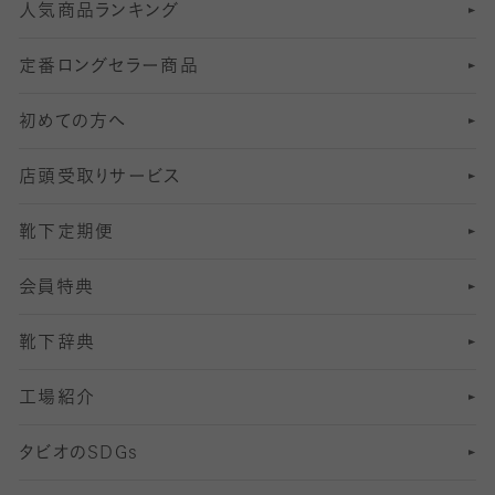
人気商品ランキング
211
6
オールスルーストッキング
冠婚葬祭向けソックス・靴下
ゴルフソックス・靴下
インナーソックス
分丈レギンス
デニールタイツ以上（防寒・厚手タイツ）
定番ロングセラー商品
7
スーツカジュアルソックス・靴下
サッカー・フットサル用ソックス
加圧・着圧ソックス
分丈
レギンス
初めての方へ
8
ロングホーズ
ヨガソックス・靴下
冷えとり靴下
分丈
レギンス
店頭受取りサービス
10
スポーツ用レッグウォーマー
着圧・加圧タイツ
分丈
レギンス
靴下定期便
12
SS
むくみ対策
分丈レギンス
サイズ（21～23cm）
会員特典
13
S
足の疲れ対策
サイズ（22～25cm）
分丈レギンス
靴下辞典
M
足の臭い対策
サイズ（25～27cm）
工場紹介
L
冷え対策
サイズ（27～29cm）
タビオの
SDGs
靴ずれ対策