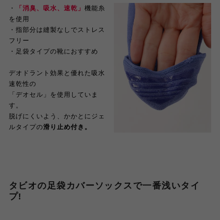
・
「消臭、吸水、速乾」
機能糸
を使用
・指部分は縫製なしでストレス
フリー
・足袋タイプの靴におすすめ
デオドラント効果と優れた吸水
速乾性の
「デオセル」を使用していま
す。
脱げにくいよう、かかとにジェ
ルタイプの
滑り止め付き。
タビオの足袋カバーソックスで一番浅いタイ
プ!