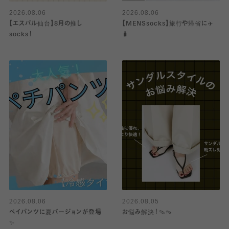
2026.08.06
2026.08.06
【エスパル仙台】8月の推し
【MENSsocks】旅行や帰省に✈️
socks！
🧳
2026.08.06
2026.08.05
ペイパンツに夏バージョンが登場
お悩み解決！🩴👡
✨