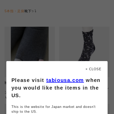
5本指・足袋
靴下✨⤵︎
× CLOSE
Please visit
tabiousa.com
when
靴下屋
Tabio
you would like the items in the
【抗菌防臭】五本指 指先レイ
ラメフラワーフロート五本指シ
ンボーショートソックス
ョートソックス
US.
￥1,200
￥1,700
This is the website for Japan market and doesn't
ship to the US.