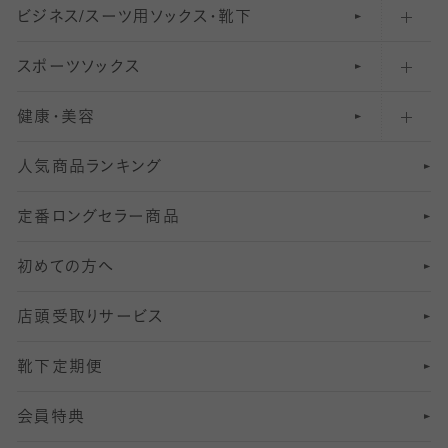
ビジネス/スーツ用
クルーソックス（ふくらはぎ下）
61
レギンスパンツ（レギパン）
ショートストッキング
〜80デニールタイツ
ソックス・靴下
スポーツソックス
ハイソックス
81
マタニティレギンス
結婚式用ストッキング
匠シリーズ
〜110デニールタイツ
健康・美容
オーバーニー・ニーハイソックス
111
5
美脚ストッキング
フレッシャーズ向けソックス・靴下
ランニングソックス・靴下
分丈
〜210デニールタイツ
レギンス
人気商品ランキング
211
6
オールスルーストッキング
冠婚葬祭向けソックス・靴下
ゴルフソックス・靴下
インナーソックス
分丈レギンス
デニールタイツ以上（防寒・厚手タイツ）
定番ロングセラー商品
7
スーツカジュアルソックス・靴下
サッカー・フットサル用ソックス
加圧・着圧ソックス
分丈
レギンス
初めての方へ
8
ロングホーズ
ヨガソックス・靴下
冷えとり靴下
分丈
レギンス
店頭受取りサービス
10
スポーツ用レッグウォーマー
着圧・加圧タイツ
分丈
レギンス
靴下定期便
12
SS
むくみ対策
分丈レギンス
サイズ（21～23cm）
会員特典
13
S
足の疲れ対策
サイズ（22～25cm）
分丈レギンス