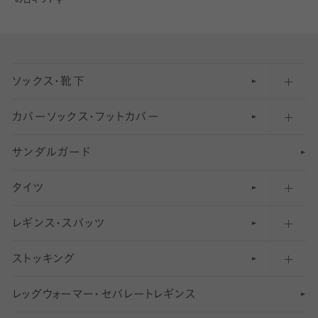
の日ギフト💐
ソックス・靴下
カバーソックス・フットカバー
五本指ソックス・靴下
サンダルガード
足袋ソックス・靴下
フットカバー・カバーソックス（深め）
タイツ
無地・プレーンソックス・靴下
フットカバー・カバーソックス（ふつう）
レギンス・スパッツ
柄ソックス・靴下
フットカバー・カバーソックス（浅め）
30
デニール以下のタイツ（薄手タイツ）
ストッキング
スニーカー（くるぶし）用ソックス
31
柄レギンス
〜40デニールタイツ
レ
ッ
アンクル・ショートソックス（くるぶし上）
41
無地レギンス
伝線しにくいストッキング
グ
ウ
〜60デニールタイツ
ォ
ー
マ
ー
・
セ
パレー
ト
レ
ギン
ス