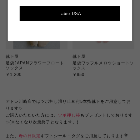
Tabio USA
靴下屋
靴下屋
足袋JAPANフラワーフロート
足袋ワッフルメロウショートソ
ソックス
ックス
￥1,200
￥850
アトレ川崎店ではツボ押し滑り止め付5本指靴下をご用意してお
ります✨
ご購入いただいた方には、
ツボ押し棒
もプレゼントしております
✨(※なくなり次第終了となります。)
また、
母の日限定
ギフトシール・タグをご用意しております💐