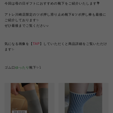
今回は母の日ギフトにおすすめの靴下をご紹介いたします💐
アトレ川崎店限定のツボ押し
滑り止め
靴下&ツボ押し棒も最後に
ご紹介しております✨
ぜひ最後までご覧ください♪
気になる画像を【
TAP
】していただくと商品詳細をご覧いただけ
ます✨
ゴム口
ゆったり
靴下✨⤵︎