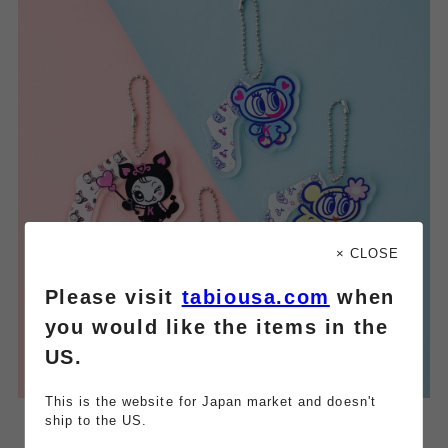
× CLOSE
Please visit
tabiousa.com
when
you would like the items in the
US.
This is the website for Japan market and doesn't
ship to the US.