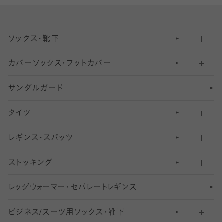
ソックス・靴下
カバーソックス・フットカバー
五本指ソックス・靴下
サンダルガード
足袋ソックス・靴下
フットカバー・カバーソックス（深め）
タイツ
無地・プレーンソックス・靴下
フットカバー・カバーソックス（ふつう）
レギンス・スパッツ
柄ソックス・靴下
フットカバー・カバーソックス（浅め）
30
デニール以下のタイツ（薄手タイツ）
ストッキング
スニーカー（くるぶし）用ソックス
31
柄レギンス
〜40デニールタイツ
レ
ッ
アンクル・ショートソックス（くるぶし上）
41
無地レギンス
伝線しにくいストッキング
グ
ウ
〜60デニールタイツ
ォ
ー
マ
ー
・
セ
パレー
ト
レ
ギン
ス
ビジネス/スーツ用
クルーソックス（ふくらはぎ下）
61
レギンスパンツ（レギパン）
ショートストッキング
〜80デニールタイツ
ソックス・靴下