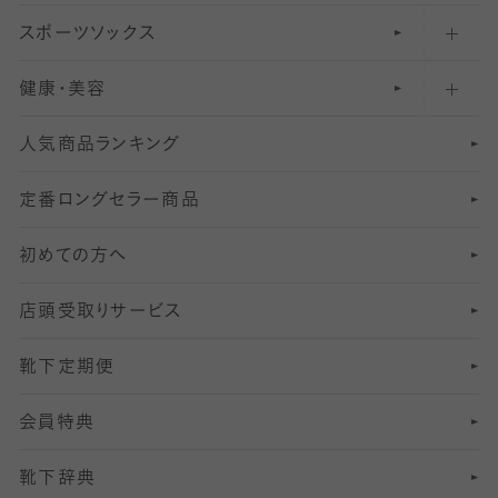
スポーツソックス
ハイソックス
81
マタニティレギンス
結婚式用ストッキング
匠シリーズ
〜110デニールタイツ
健康・美容
オーバーニー・ニーハイソックス
111
5
美脚ストッキング
フレッシャーズ向けソックス・靴下
ランニングソックス・靴下
分丈
〜210デニールタイツ
レギンス
人気商品ランキング
211
6
オールスルーストッキング
冠婚葬祭向けソックス・靴下
ゴルフソックス・靴下
インナーソックス
分丈レギンス
デニールタイツ以上（防寒・厚手タイツ）
定番ロングセラー商品
7
スーツカジュアルソックス・靴下
サッカー・フットサル用ソックス
加圧・着圧ソックス
分丈
レギンス
初めての方へ
8
ロングホーズ
ヨガソックス・靴下
冷えとり靴下
分丈
レギンス
店頭受取りサービス
10
スポーツ用レッグウォーマー
着圧・加圧タイツ
分丈
レギンス
靴下定期便
12
SS
むくみ対策
分丈レギンス
サイズ（21～23cm）
会員特典
13
S
足の疲れ対策
サイズ（22～25cm）
分丈レギンス
靴下辞典
M
足の臭い対策
サイズ（25～27cm）