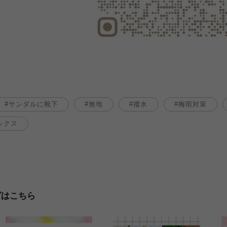
サンダルに靴下
無地
撥水
梅雨対策
ックス
グはこちら