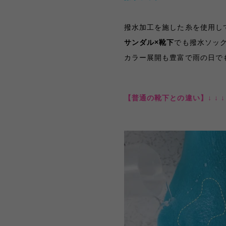
撥水加工を施した糸を使用し
サンダル×靴下
でも撥水ソッ
カラー展開も豊富で雨の日で
【普通の靴下との違い】
↓ ↓ ↓