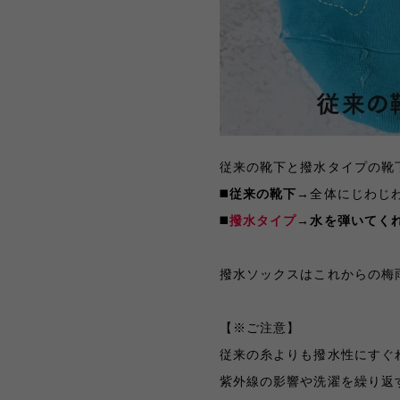
従来の靴下と撥水タイプの靴
◼️
従来の靴下
→
全体にじわじ
◼️
撥水タイプ
→
水を弾いてく
撥水ソックスはこれからの梅
【※ご注意】
従来の糸よりも撥水性にすぐ
紫外線の影響や洗濯を繰り返