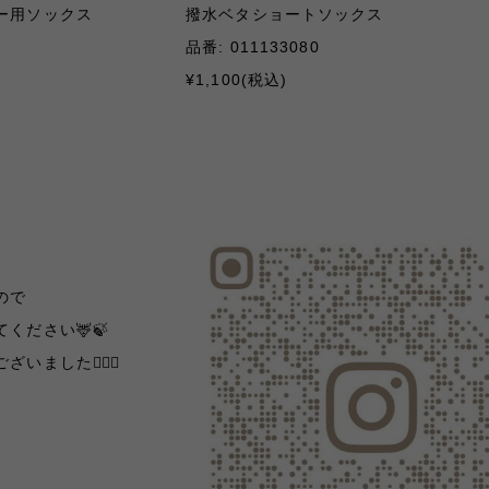
ー用ソックス
撥水ベタショートソックス
品番
: 011133080
¥1,100(
税込
)
ので
ください🦌🍃
ました🙇🏻‍♀️