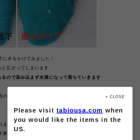
下に水をかけてみました！
わと広がってしまいます
れるので染み込まず水滴になって落ちていきます
雨の季節に活躍すること間違いなしです
☝️
× CLOSE
Please visit
tabiousa.com
when
you would like the items in the
れますが、撥水加工の効果は永続的ではなく、
US.
す事によって効果が低下してまいります。