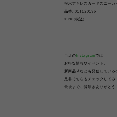
撥水アキレスガードスニーカ
品番
: 011120195
¥990(
税込
)
当店の
Instagram
では
お得な情報やイベント、
新商品🧦なども発信している
是非そちらもチェックしてみて
最後までご覧頂きありがとうござい