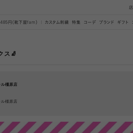
カスタム刺繍
特集
コーデ
ブランド
ギフト
,485円（靴下屋
fam）
ス🧦
ール橿原店
ール橿原店