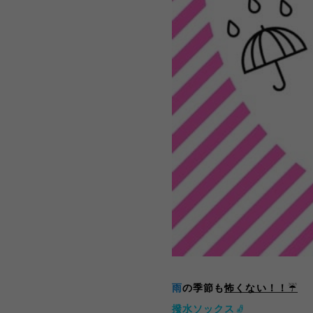
雨
の季節も
怖くない！！
☔️
撥水ソックス
🧦