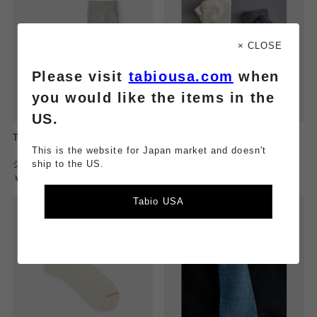
× CLOSE
Please visit
tabiousa.com
when
you would like the items in the
US.
Tabio MEN
Tabio MEN
This is the website for Japan market and doesn't
【Tabio MEN】 NEWゴムなし
【Tabio MEN】【定番】綿履
ショートソックス
き口ゆったり五本指ソックス
ship to the US.
￥900
￥1,400
Tabio USA