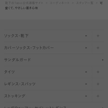
靴下のTabio公式通販サイト
コーディネート
スタッフ一覧
可
愛くて、やさしい履き心地
ソックス・靴下
カバーソックス・フットカバー
五本指ソックス・靴下
サンダルガード
足袋ソックス・靴下
フットカバー・カバーソックス（深め）
タイツ
無地・プレーンソックス・靴下
フットカバー・カバーソックス（ふつう）
レギンス・スパッツ
柄ソックス・靴下
フットカバー・カバーソックス（浅め）
30
デニール以下のタイツ（薄手タイツ）
ストッキング
スニーカー（くるぶし）用ソックス
31
柄レギンス
〜40デニールタイツ