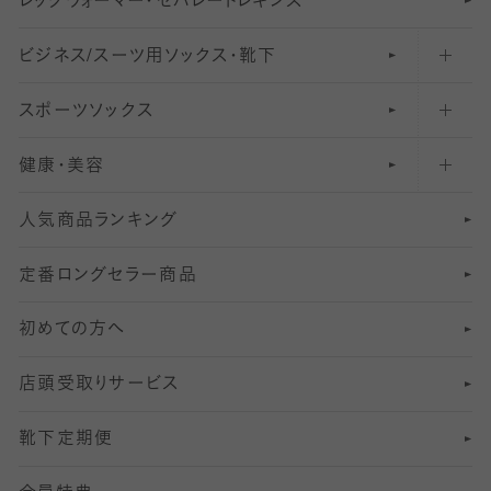
レ
ッ
アンクル・ショートソックス（くるぶし上）
41
無地レギンス
伝線しにくいストッキング
グ
ウ
〜60デニールタイツ
ォ
ー
マ
ー
・
セ
パレー
ト
レ
ギン
ス
ビジネス/スーツ用
クルーソックス（ふくらはぎ下）
61
レギンスパンツ（レギパン）
ショートストッキング
〜80デニールタイツ
ソックス・靴下
スポーツソックス
ハイソックス
81
マタニティレギンス
結婚式用ストッキング
匠シリーズ
〜110デニールタイツ
健康・美容
オーバーニー・ニーハイソックス
111
5
美脚ストッキング
フレッシャーズ向けソックス・靴下
ランニングソックス・靴下
分丈
〜210デニールタイツ
レギンス
人気商品ランキング
211
6
オールスルーストッキング
冠婚葬祭向けソックス・靴下
ゴルフソックス・靴下
インナーソックス
分丈レギンス
デニールタイツ以上（防寒・厚手タイツ）
定番ロングセラー商品
7
スーツカジュアルソックス・靴下
サッカー・フットサル用ソックス
加圧・着圧ソックス
分丈
レギンス
初めての方へ
8
ロングホーズ
ヨガソックス・靴下
冷えとり靴下
分丈
レギンス
店頭受取りサービス
10
スポーツ用レッグウォーマー
着圧・加圧タイツ
分丈
レギンス
靴下定期便
12
SS
むくみ対策
分丈レギンス
サイズ（21～23cm）