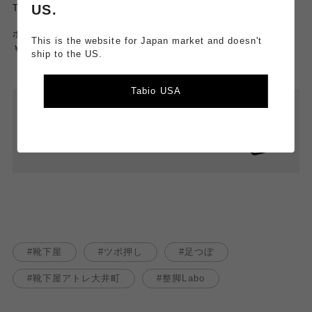
US.
TABIO LEG LABO
【整脚Labo】天照石五本指ツ
ボ押しショートソックス
This is the website for Japan market and doesn't
￥1,400
ship to the US.
Tabio USA
靴下屋
ツボ押し
足つぼ
靴下屋アトレ大井町
整脚Labo