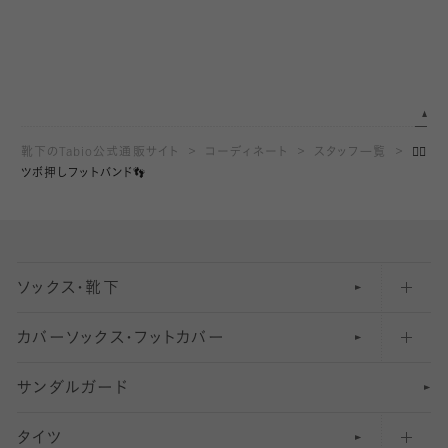
靴下のTabio公式通販サイト
コーディネート
スタッフ一覧
👍🏻
ツボ押しフットバンド👣
ソックス・靴下
カバーソックス・フットカバー
五本指ソックス・靴下
サンダルガード
足袋ソックス・靴下
フットカバー・カバーソックス（深め）
タイツ
無地・プレーンソックス・靴下
フットカバー・カバーソックス（ふつう）