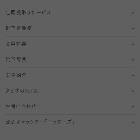
店頭受取りサービス
10
スポーツ用レッグウォーマー
着圧・加圧タイツ
分丈
レギンス
靴下定期便
12
SS
むくみ対策
分丈レギンス
サイズ（21～23cm）
会員特典
13
S
足の疲れ対策
サイズ（22～25cm）
分丈レギンス
靴下辞典
M
足の臭い対策
サイズ（25～27cm）
工場紹介
L
冷え対策
サイズ（27～29cm）
タビオの
SDGs
靴ずれ対策
お問い合わせ
快適な睡眠対策
公式キャラクター「ニッターズ」