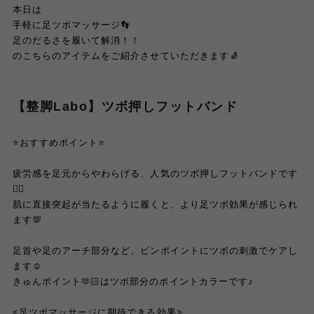
本日は
手軽に足ツボマッサージ👣
足のだるさを履いて解消！！
のこちらのアイテムをご紹介させていただきます🧦
【整脚Labo】ツボ押しフットバンド
⭐️おすすめポイント⭐️
疲労感を足元からやわらげる、人気のツボ押しフットバンドです
☝🏻
肌に直接突起が当たるように履くと、より足ツボ効果が感じられ
ます💯
足首や足のアーチ部分など、ピンポイントにツボの刺激でケアし
ます☺️
きゅんポイント🫶🏻はツボ部分のポイントカラーです♪
<足ツボマッサージに期待できる効果>