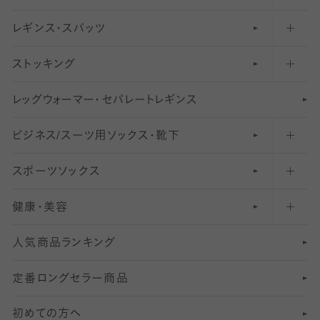
レギンス・スパッツ
柄ソックス・靴下
フットカバー・カバーソックス（浅め）
30
デニール以下のタイツ（薄手タイツ）
ストッキング
スニーカー（くるぶし）用ソックス
31
柄レギンス
〜40デニールタイツ
レ
ッ
アンクル・ショートソックス（くるぶし上）
41
無地レギンス
伝線しにくいストッキング
グ
ウ
〜60デニールタイツ
ォ
ー
マ
ー
・
セ
パレー
ト
レ
ギン
ス
ビジネス/スーツ用
クルーソックス（ふくらはぎ下）
61
レギンスパンツ（レギパン）
ショートストッキング
〜80デニールタイツ
ソックス・靴下
スポーツソックス
ハイソックス
81
マタニティレギンス
結婚式用ストッキング
匠シリーズ
〜110デニールタイツ
健康・美容
オーバーニー・ニーハイソックス
111
5
美脚ストッキング
フレッシャーズ向けソックス・靴下
ランニングソックス・靴下
分丈
〜210デニールタイツ
レギンス
人気商品ランキング
211
6
オールスルーストッキング
冠婚葬祭向けソックス・靴下
ゴルフソックス・靴下
インナーソックス
分丈レギンス
デニールタイツ以上（防寒・厚手タイツ）
定番ロングセラー商品
7
スーツカジュアルソックス・靴下
サッカー・フットサル用ソックス
加圧・着圧ソックス
分丈
レギンス
初めての方へ
8
ロングホーズ
ヨガソックス・靴下
冷えとり靴下
分丈
レギンス