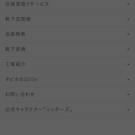
店頭受取りサービス
10
スポーツ用レッグウォーマー
着圧・加圧タイツ
分丈
レギンス
靴下定期便
12
SS
むくみ対策
分丈レギンス
サイズ（21～23cm）
会員特典
13
S
足の疲れ対策
サイズ（22～25cm）
分丈レギンス
靴下辞典
M
足の臭い対策
サイズ（25～27cm）
工場紹介
L
冷え対策
サイズ（27～29cm）
タビオの
SDGs
靴ずれ対策
お問い合わせ
快適な睡眠対策
公式キャラクター「ニッターズ」