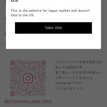
※自社紫外線遮蔽率測定による
This is the website for Japan market and doesn't
ship to the US.
いかでしたか？？
ルミネカードでいつもよりお得にお買い物しちゃいましょう✨
Tabio USA
期間は
5月14日（木）〜5月20日（水）となっております😌
大宮店でお待ちしております♪
スタッフコーデや新作商品のお
知らせを配信中📢
靴下屋ルミネ大宮店の情報をい
ち早くゲットできるのは
Instagramです🌼
👈こちらをタッチ