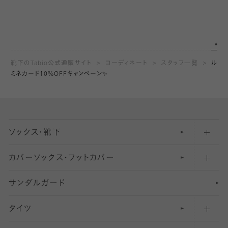
靴下のTabio公式通販サイト
コーディネート
スタッフ一覧
ル
ミネカード10%OFFキャンペーン✨
ソックス・靴下
カバーソックス・フットカバー
五本指ソックス・靴下
サンダルガード
足袋ソックス・靴下
フットカバー・カバーソックス（深め）
タイツ
無地・プレーンソックス・靴下
フットカバー・カバーソックス（ふつう）