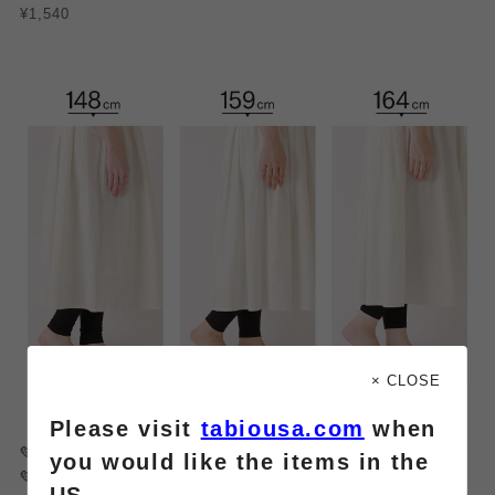
¥1,540
× CLOSE
Please visit
tabiousa.com
when
💛
ひんやり快適な冷感タイプ
you would like the items in the
💛
UVカット率98%以上
US.