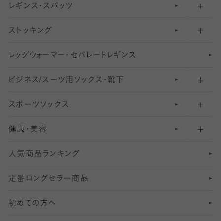
レギンス・スパッツ
柄ソックス・靴下
フットカバー・カバーソックス（浅め）
30
デニール以下のタイツ（薄手タイツ）
ストッキング
スニーカー（くるぶし）用ソックス
31
柄レギンス
〜40デニールタイツ
レ
ッ
アンクル・ショートソックス（くるぶし上）
41
無地レギンス
伝線しにくいストッキング
グ
ウ
〜60デニールタイツ
ォ
ー
マ
ー
・
セ
パレー
ト
レ
ギン
ス
ビジネス/スーツ用
クルーソックス（ふくらはぎ下）
61
レギンスパンツ（レギパン）
ショートストッキング
〜80デニールタイツ
ソックス・靴下
スポーツソックス
ハイソックス
81
マタニティレギンス
結婚式用ストッキング
匠シリーズ
〜110デニールタイツ
健康・美容
オーバーニー・ニーハイソックス
111
5
美脚ストッキング
フレッシャーズ向けソックス・靴下
ランニングソックス・靴下
分丈
〜210デニールタイツ
レギンス
人気商品ランキング
211
6
オールスルーストッキング
冠婚葬祭向けソックス・靴下
ゴルフソックス・靴下
インナーソックス
分丈レギンス
デニールタイツ以上（防寒・厚手タイツ）
定番ロングセラー商品
7
スーツカジュアルソックス・靴下
サッカー・フットサル用ソックス
加圧・着圧ソックス
分丈
レギンス
初めての方へ
8
ロングホーズ
ヨガソックス・靴下
冷えとり靴下
分丈
レギンス