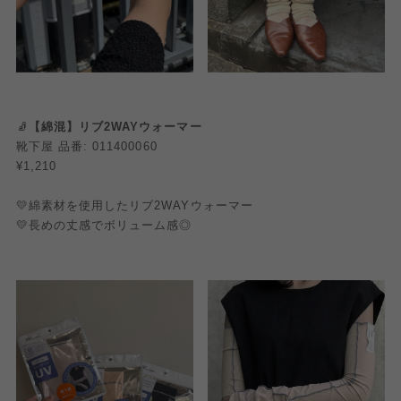
🧦
【綿混】リブ2WAYウォーマー
靴下屋 品番: 011400060
¥1,210
💛綿素材を使用したリブ2WAYウォーマー
💛長めの丈感でボリューム感◎