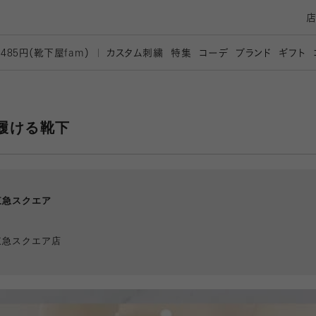
カスタム刺繍
特集
コーデ
ブランド
ギフト
,485円（靴下屋
fam）
履ける靴下
東急スクエア
東急スクエア店