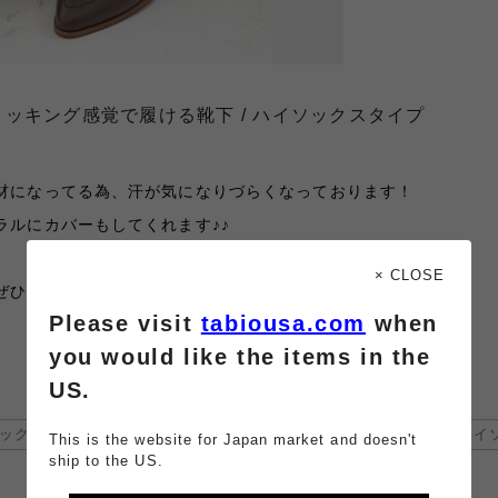
ッキング感覚で履ける靴下 / ハイソックスタイプ
材になってる為、汗が気になりづらくなっております！
ラルにカバーもしてくれます♪♪
× CLOSE
ぜひお試しください！
Please visit
tabiousa.com
when
you would like the items in the
US.
ックス
ストッキング
きれいめコーデ
#ハイ
This is the website for Japan market and doesn't
ship to the US.