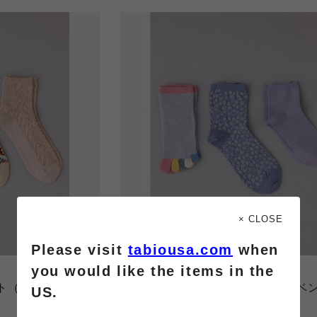
× CLOSE
Please visit
tabiousa.com
when
you would like the items in the
Tabio e Collection
ト（ガーベラ）
【WEB限定】母の日セット（ラベ
US.
￥3,500