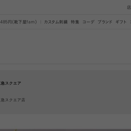
カスタム刺繍
特集
コーデ
ブランド
ギフト
,485円（靴下屋
fam）
東急スクエア
東急スクエア店