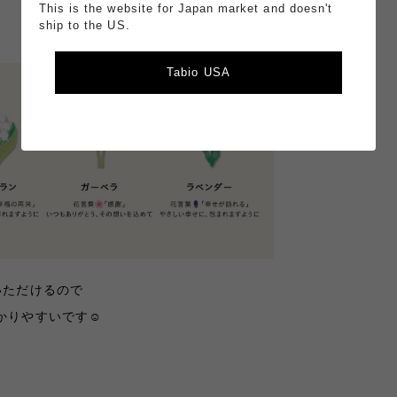
This is the website for Japan market and doesn't
ship to the US.
Tabio USA
いただけるので
りやすいです☺︎