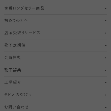
定番ロングセラー商品
7
スーツカジュアルソックス・靴下
サッカー・フットサル用ソックス
加圧・着圧ソックス
分丈
レギンス
初めての方へ
8
ロングホーズ
ヨガソックス・靴下
冷えとり靴下
分丈
レギンス
店頭受取りサービス
10
スポーツ用レッグウォーマー
着圧・加圧タイツ
分丈
レギンス
靴下定期便
12
SS
むくみ対策
分丈レギンス
サイズ（21～23cm）
会員特典
13
S
足の疲れ対策
サイズ（22～25cm）
分丈レギンス
靴下辞典
M
足の臭い対策
サイズ（25～27cm）
工場紹介
L
冷え対策
サイズ（27～29cm）
タビオの
SDGs
靴ずれ対策
お問い合わせ
快適な睡眠対策