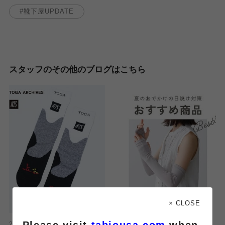
靴下屋UPDATE
スタッフのその他のブログはこちら
× CLOSE
Please visit
tabiousa.com
when
2026.07.29
2026.07.28