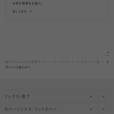
お得な情報をお届け。
詳しくみる
靴下のTabio公式通販サイト
コーディネート
スタッフ一覧
S
ポイント5倍DAY！
ソックス・靴下
カバーソックス・フットカバー
五本指ソックス・靴下