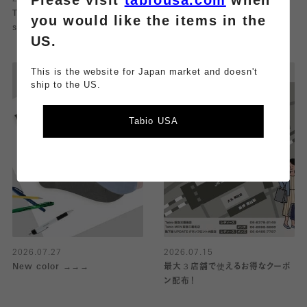
TOGA×NTS×Tabio limited
日焼け対策におすすめ！アームウ
you would like the items in the
socks
ォーマー
US.
This is the website for Japan market and doesn't
ship to the US.
Tabio USA
2026.07.27
2026.07.15
New color →→→
最大３店舗で使えるお得なクーポ
ン配布！