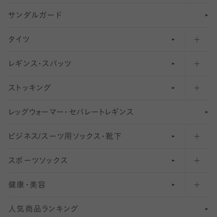
サンダルガード
足袋ソックス・靴下
フットカバー・カバーソックス（深め）
タイツ
無地・プレーンソックス・靴下
フットカバー・カバーソックス（ふつう）
レギンス・スパッツ
柄ソックス・靴下
フットカバー・カバーソックス（浅め）
30
デニール以下のタイツ（薄手タイツ）
ストッキング
スニーカー（くるぶし）用ソックス
31
柄レギンス
〜40デニールタイツ
レ
ッ
アンクル・ショートソックス（くるぶし上）
41
無地レギンス
伝線しにくいストッキング
グ
ウ
〜60デニールタイツ
ォ
ー
マ
ー
・
セ
パレー
ト
レ
ギン
ス
ビジネス/スーツ用
クルーソックス（ふくらはぎ下）
61
レギンスパンツ（レギパン）
ショートストッキング
〜80デニールタイツ
ソックス・靴下
スポーツソックス
ハイソックス
81
マタニティレギンス
結婚式用ストッキング
匠シリーズ
〜110デニールタイツ
健康・美容
オーバーニー・ニーハイソックス
111
5
美脚ストッキング
フレッシャーズ向けソックス・靴下
ランニングソックス・靴下
分丈
〜210デニールタイツ
レギンス
人気商品ランキング
211
6
オールスルーストッキング
冠婚葬祭向けソックス・靴下
ゴルフソックス・靴下
インナーソックス
分丈レギンス
デニールタイツ以上（防寒・厚手タイツ）