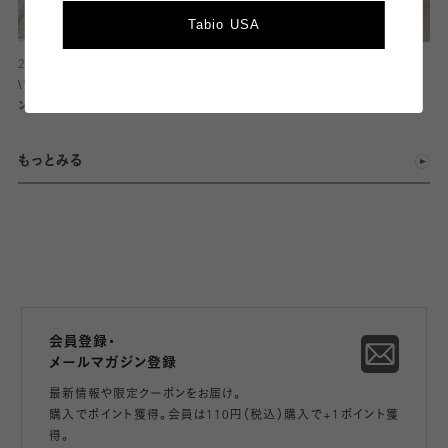
Tabio USA
2026.08.09
2026.08.09
\1枚あれば安心！/ 人気のペチパ
【必見！！】ヨガ、ピラティス用靴下
ンツ
特集
もっとみる
会員登録・
メールマガジン登録
最新情報や限定クーポンをお届け。
購入でポイント獲得。会員は110円（税込）購入で+1ポイント獲
得。