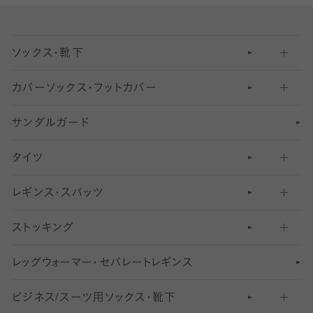
ソックス・靴下
カバーソックス・フットカバー
五本指ソックス・靴下
サンダルガード
足袋ソックス・靴下
フットカバー・カバーソックス（深め）
タイツ
無地・プレーンソックス・靴下
フットカバー・カバーソックス（ふつう）
レギンス・スパッツ
柄ソックス・靴下
フットカバー・カバーソックス（浅め）
30
デニール以下のタイツ（薄手タイツ）
ストッキング
スニーカー（くるぶし）用ソックス
31
柄レギンス
〜40デニールタイツ
レ
ッ
アンクル・ショートソックス（くるぶし上）
41
無地レギンス
伝線しにくいストッキング
グ
ウ
〜60デニールタイツ
ォ
ー
マ
ー
・
セ
パレー
ト
レ
ギン
ス
ビジネス/スーツ用
クルーソックス（ふくらはぎ下）
61
レギンスパンツ（レギパン）
ショートストッキング
〜80デニールタイツ
ソックス・靴下