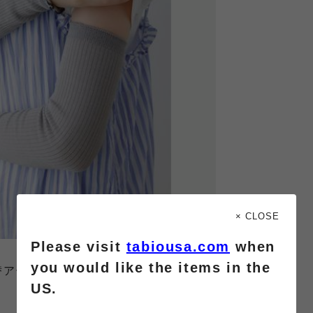
× CLOSE
Please visit
tabiousa.com
when
you would like the items in the
替アームカバー
US.