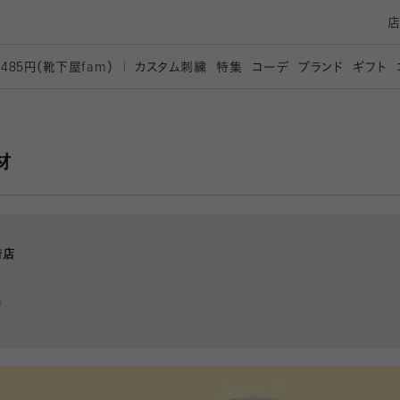
カスタム刺繍
特集
コーデ
ブランド
ギフト
,485円（靴下屋
fam）
材
街店
街