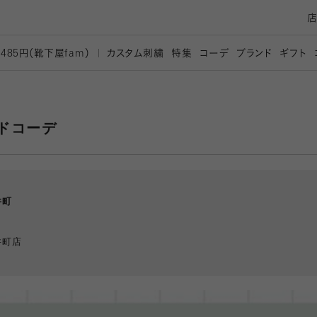
カスタム刺繍
特集
コーデ
ブランド
ギフト
,485円（靴下屋
fam）
ードコーデ
井町
井町店