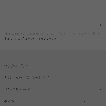
靴下のTabio公式通販サイト
コーディネート
スタッフ一覧
【迷ったらコレ】スタンダードリブソックス
ソックス・靴下
カバーソックス・フットカバー
五本指ソックス・靴下
サンダルガード
足袋ソックス・靴下
フットカバー・カバーソックス（深め）
タイツ
無地・プレーンソックス・靴下
フットカバー・カバーソックス（ふつう）