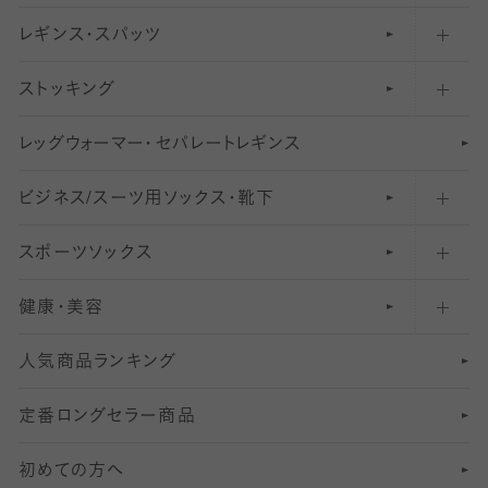
レギンス・スパッツ
柄ソックス・靴下
フットカバー・カバーソックス（浅め）
30
デニール以下のタイツ（薄手タイツ）
ストッキング
スニーカー（くるぶし）用ソックス
31
柄レギンス
〜40デニールタイツ
レ
ッ
アンクル・ショートソックス（くるぶし上）
41
無地レギンス
伝線しにくいストッキング
グ
ウ
〜60デニールタイツ
ォ
ー
マ
ー
・
セ
パレー
ト
レ
ギン
ス
ビジネス/スーツ用
クルーソックス（ふくらはぎ下）
61
レギンスパンツ（レギパン）
ショートストッキング
〜80デニールタイツ
ソックス・靴下
スポーツソックス
ハイソックス
81
マタニティレギンス
結婚式用ストッキング
匠シリーズ
〜110デニールタイツ
健康・美容
オーバーニー・ニーハイソックス
111
5
美脚ストッキング
フレッシャーズ向けソックス・靴下
ランニングソックス・靴下
分丈
〜210デニールタイツ
レギンス
人気商品ランキング
211
6
オールスルーストッキング
冠婚葬祭向けソックス・靴下
ゴルフソックス・靴下
インナーソックス
分丈レギンス
デニールタイツ以上（防寒・厚手タイツ）
定番ロングセラー商品
7
スーツカジュアルソックス・靴下
サッカー・フットサル用ソックス
加圧・着圧ソックス
分丈
レギンス
初めての方へ
8
ロングホーズ
ヨガソックス・靴下
冷えとり靴下
分丈
レギンス