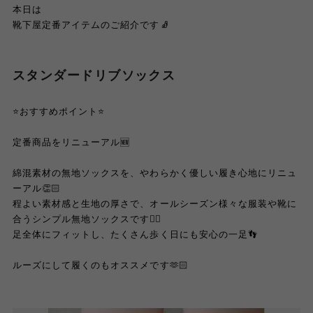
本日は
靴下屋定番アイテムのご紹介です🧦
スタンダードリブソックス
⭐️おすすめポイント⭐️
定番商品をリニューアル🆕
綿混素材の無地ソックスを、やわらかく優しい履き心地にリニュ
ーアル👏🏻
程よい素材感と生地の厚さで、オールシーズン様々な服装や靴に
合うシンプル無地ソックスです☝🏻
足全体にフィットし、たくさん歩く日にも安心の一足👣
ルーズにして履くのもオススメです🫶🏻