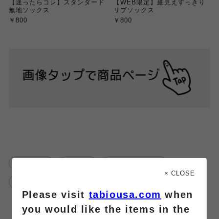
【迷ったらコレ】スタンダード
【WEB限定】細見えすっきり
無地ソックス
リブソックス
￥800
￥800
靴下屋
定番
リブソックス
× CLOSE
靴下屋アトレ大井町
Please visit
tabiousa.com
when
you would like the items in the