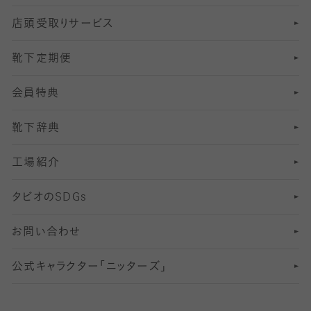
店頭受取りサービス
10
スポーツ用レッグウォーマー
着圧・加圧タイツ
分丈
レギンス
靴下定期便
12
SS
むくみ対策
分丈レギンス
サイズ（21～23cm）
会員特典
13
S
足の疲れ対策
サイズ（22～25cm）
分丈レギンス
靴下辞典
M
足の臭い対策
サイズ（25～27cm）
工場紹介
L
冷え対策
サイズ（27～29cm）
タビオの
SDGs
靴ずれ対策
お問い合わせ
快適な睡眠対策
公式キャラクター「ニッターズ」