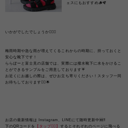
ェスにもおすすめ🪵🪇
いかがでしたでしょうか💁🏻‍♀️
梅雨時期や急な雨が増えてくるこれからの時期に、持っておくと
安心な靴下です！
ららぽーと富士見の店舗では、実際には撥水靴下に水をかけるこ
とができるサンプルをご用意しております☔️
お近くにお越しの際は、ぜひお立ち寄りください！スタッフ一同
お待ちしております🙂‍↕️🌟
お店の最新情報は Instagram、LINEにて随時更新中🆕‼️
下のQRコードを
【タップ👆🏻】
するとそれぞれのページに飛べる