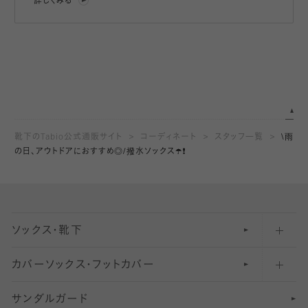
詳しくみる
靴下のTabio公式通販サイト
コーディネート
スタッフ一覧
\雨
の日、アウトドアにおすすめ◎/撥水ソックス☂️❗️
ソックス・靴下
カバーソックス・フットカバー
五本指ソックス・靴下
サンダルガード
足袋ソックス・靴下
フットカバー・カバーソックス（深め）