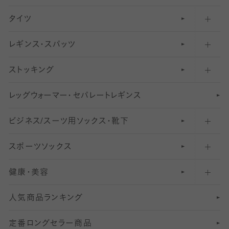
タイツ
無地・プレーンソックス・靴下
フットカバー・カバーソックス（ふつう）
レギンス・スパッツ
柄ソックス・靴下
フットカバー・カバーソックス（浅め）
30
デニール以下のタイツ（薄手タイツ）
ストッキング
スニーカー（くるぶし）用ソックス
31
柄レギンス
〜40デニールタイツ
レ
ッ
アンクル・ショートソックス（くるぶし上）
41
無地レギンス
伝線しにくいストッキング
グ
ウ
〜60デニールタイツ
ォ
ー
マ
ー
・
セ
パレー
ト
レ
ギン
ス
ビジネス/スーツ用
クルーソックス（ふくらはぎ下）
61
レギンスパンツ（レギパン）
ショートストッキング
〜80デニールタイツ
ソックス・靴下
スポーツソックス
ハイソックス
81
マタニティレギンス
結婚式用ストッキング
匠シリーズ
〜110デニールタイツ
健康・美容
オーバーニー・ニーハイソックス
111
5
美脚ストッキング
フレッシャーズ向けソックス・靴下
ランニングソックス・靴下
分丈
〜210デニールタイツ
レギンス
人気商品ランキング
211
6
オールスルーストッキング
冠婚葬祭向けソックス・靴下
ゴルフソックス・靴下
インナーソックス
分丈レギンス
デニールタイツ以上（防寒・厚手タイツ）
定番ロングセラー商品
7
スーツカジュアルソックス・靴下
サッカー・フットサル用ソックス
加圧・着圧ソックス
分丈
レギンス