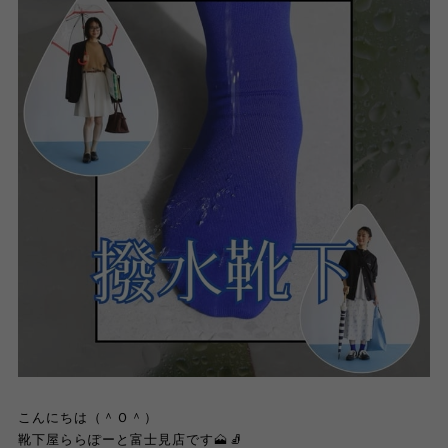
こんにちは（＾Ｏ＾）
靴下屋ららぽーと富士見店です🗻🧦