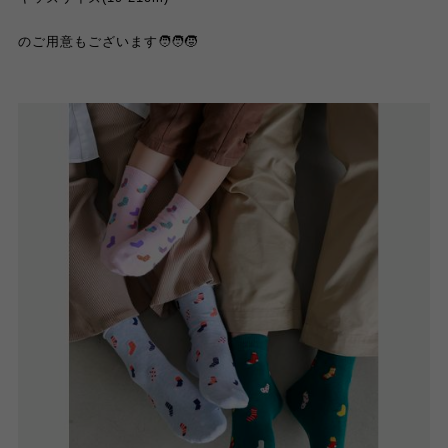
のご用意もございます🧑‍🧑‍🧒