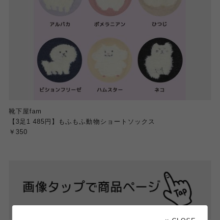
靴下屋fam
【3足1 485円】もふもふ動物ショートソックス
￥350