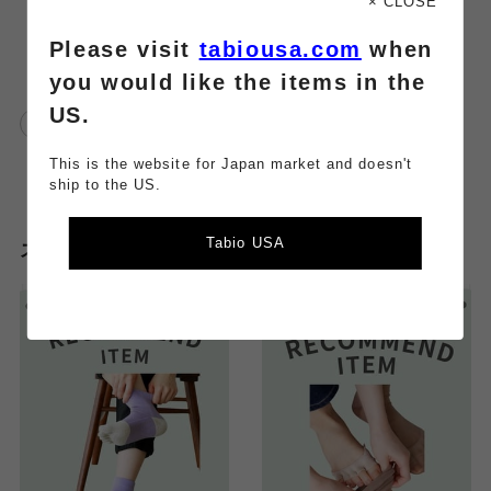
× CLOSE
Please visit
tabiousa.com
when
you would like the items in the
US.
靴下屋
靴下屋アトレ大井町
fam
This is the website for Japan market and doesn't
ship to the US.
Tabio USA
スタッフのその他のブログはこちら