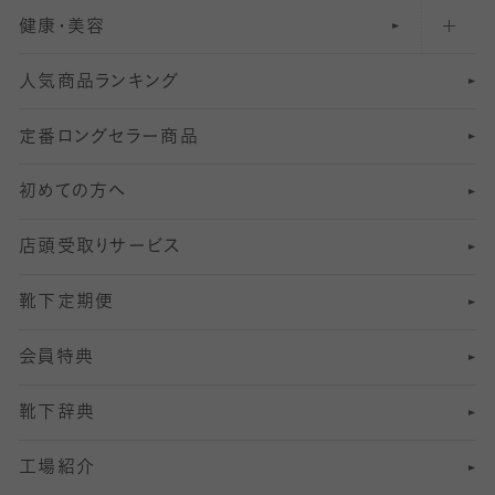
健康・美容
オーバーニー・ニーハイソックス
111
5
美脚ストッキング
フレッシャーズ向けソックス・靴下
ランニングソックス・靴下
分丈
〜210デニールタイツ
レギンス
人気商品ランキング
211
6
オールスルーストッキング
冠婚葬祭向けソックス・靴下
ゴルフソックス・靴下
インナーソックス
分丈レギンス
デニールタイツ以上（防寒・厚手タイツ）
定番ロングセラー商品
7
スーツカジュアルソックス・靴下
サッカー・フットサル用ソックス
加圧・着圧ソックス
分丈
レギンス
初めての方へ
8
ロングホーズ
ヨガソックス・靴下
冷えとり靴下
分丈
レギンス
店頭受取りサービス
10
スポーツ用レッグウォーマー
着圧・加圧タイツ
分丈
レギンス
靴下定期便
12
SS
むくみ対策
分丈レギンス
サイズ（21～23cm）
会員特典
13
S
足の疲れ対策
サイズ（22～25cm）
分丈レギンス
靴下辞典
M
足の臭い対策
サイズ（25～27cm）
工場紹介
L
冷え対策
サイズ（27～29cm）