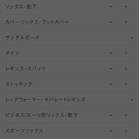
ソックス・靴下
カバーソックス・フットカバー
五本指ソックス・靴下
サンダルガード
足袋ソックス・靴下
フットカバー・カバーソックス（深め）
タイツ
無地・プレーンソックス・靴下
フットカバー・カバーソックス（ふつう）
レギンス・スパッツ
柄ソックス・靴下
フットカバー・カバーソックス（浅め）
30
デニール以下のタイツ（薄手タイツ）
ストッキング
スニーカー（くるぶし）用ソックス
31
柄レギンス
〜40デニールタイツ
レ
ッ
アンクル・ショートソックス（くるぶし上）
41
無地レギンス
伝線しにくいストッキング
グ
ウ
〜60デニールタイツ
ォ
ー
マ
ー
・
セ
パレー
ト
レ
ギン
ス
ビジネス/スーツ用
クルーソックス（ふくらはぎ下）
61
レギンスパンツ（レギパン）
ショートストッキング
〜80デニールタイツ
ソックス・靴下
スポーツソックス
ハイソックス
81
マタニティレギンス
結婚式用ストッキング
匠シリーズ
〜110デニールタイツ