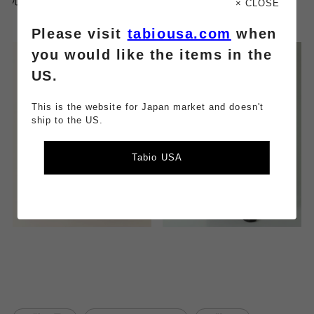
心地です🪄
× CLOSE
Please visit
tabiousa.com
when
you would like the items in the
US.
This is the website for Japan market and doesn't
ship to the US.
Tabio USA