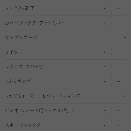
ソックス・靴下
カバーソックス・フットカバー
五本指ソックス・靴下
サンダルガード
足袋ソックス・靴下
フットカバー・カバーソックス（深め）
タイツ
無地・プレーンソックス・靴下
フットカバー・カバーソックス（ふつう）
レギンス・スパッツ
柄ソックス・靴下
フットカバー・カバーソックス（浅め）
30
デニール以下のタイツ（薄手タイツ）
ストッキング
スニーカー（くるぶし）用ソックス
31
柄レギンス
〜40デニールタイツ
レ
ッ
アンクル・ショートソックス（くるぶし上）
41
無地レギンス
伝線しにくいストッキング
グ
ウ
〜60デニールタイツ
ォ
ー
マ
ー
・
セ
パレー
ト
レ
ギン
ス
ビジネス/スーツ用
クルーソックス（ふくらはぎ下）
61
レギンスパンツ（レギパン）
ショートストッキング
〜80デニールタイツ
ソックス・靴下
スポーツソックス
ハイソックス
81
マタニティレギンス
結婚式用ストッキング
匠シリーズ
〜110デニールタイツ