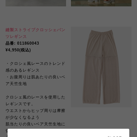
縫製ストライプクロッシェパン
ツレギンス
品番: 011860043
¥4,950(税込)
・クロシェ風レースのトレンド
感のあるレギンス
・お腹周りは肌あたりの良いベ
ア天竺生地
クロシェ風のレースを使用した
レギンスです。
ウエストからヒップ周りは摩擦
が少なくなるよう
肌当たりの良いベア天竺生地に
切り替えているので快適な履き