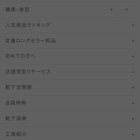
健康・美容
オーバーニー・ニーハイソックス
111
5
美脚ストッキング
フレッシャーズ向けソックス・靴下
ランニングソックス・靴下
分丈
〜210デニールタイツ
レギンス
人気商品ランキング
211
6
オールスルーストッキング
冠婚葬祭向けソックス・靴下
ゴルフソックス・靴下
インナーソックス
分丈レギンス
デニールタイツ以上（防寒・厚手タイツ）
定番ロングセラー商品
7
スーツカジュアルソックス・靴下
サッカー・フットサル用ソックス
加圧・着圧ソックス
分丈
レギンス
初めての方へ
8
ロングホーズ
ヨガソックス・靴下
冷えとり靴下
分丈
レギンス
店頭受取りサービス
10
スポーツ用レッグウォーマー
着圧・加圧タイツ
分丈
レギンス
靴下定期便
12
SS
むくみ対策
分丈レギンス
サイズ（21～23cm）
会員特典
13
S
足の疲れ対策
サイズ（22～25cm）
分丈レギンス
靴下辞典
M
足の臭い対策
サイズ（25～27cm）
工場紹介
L
冷え対策
サイズ（27～29cm）