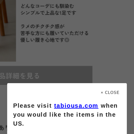
× CLOSE
Please visit
tabiousa.com
when
you would like the items in the
US.