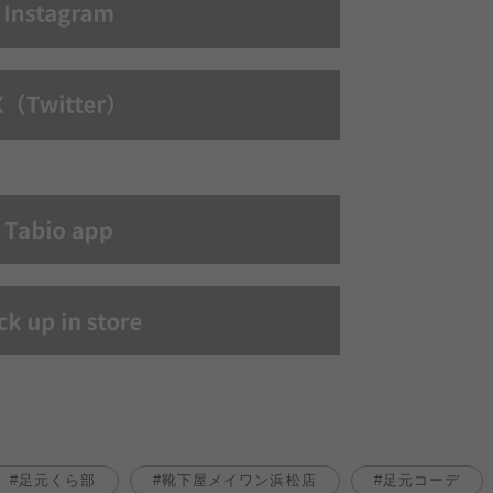
足元くら部
靴下屋メイワン浜松店
足元コーデ