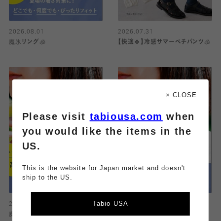
2026.08.01
2026.07.31
魔氷リング🧊
【快適🍀】冷感サマーペチパンツ🧊
× CLOSE
Please visit
tabiousa.com
when
you would like the items in the
US.
This is the website for Japan market and doesn't
ship to the US.
Tabio USA
2026.07.31
2026.07.30
魔氷リング🧊
魔氷リング🧊