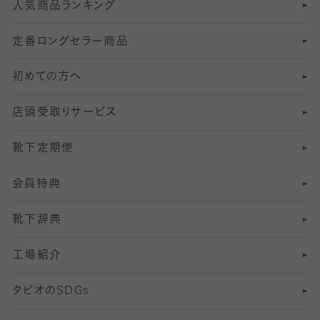
人気商品ランキング
211
6
オールスルーストッキング
冠婚葬祭向けソックス・靴下
ゴルフソックス・靴下
インナーソックス
分丈レギンス
デニールタイツ以上（防寒・厚手タイツ）
定番ロングセラー商品
7
スーツカジュアルソックス・靴下
サッカー・フットサル用ソックス
加圧・着圧ソックス
分丈
レギンス
初めての方へ
8
ロングホーズ
ヨガソックス・靴下
冷えとり靴下
分丈
レギンス
店頭受取りサービス
10
スポーツ用レッグウォーマー
着圧・加圧タイツ
分丈
レギンス
靴下定期便
12
SS
むくみ対策
分丈レギンス
サイズ（21～23cm）
会員特典
13
S
足の疲れ対策
サイズ（22～25cm）
分丈レギンス
靴下辞典
M
足の臭い対策
サイズ（25～27cm）
工場紹介
L
冷え対策
サイズ（27～29cm）
タビオの
SDGs
靴ずれ対策