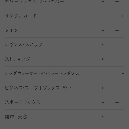
カバーソックス・フットカバー
五本指ソックス・靴下
サンダルガード
足袋ソックス・靴下
フットカバー・カバーソックス（深め）
タイツ
無地・プレーンソックス・靴下
フットカバー・カバーソックス（ふつう）
レギンス・スパッツ
柄ソックス・靴下
フットカバー・カバーソックス（浅め）
30
デニール以下のタイツ（薄手タイツ）
ストッキング
スニーカー（くるぶし）用ソックス
31
柄レギンス
〜40デニールタイツ
レ
ッ
アンクル・ショートソックス（くるぶし上）
41
無地レギンス
伝線しにくいストッキング
グ
ウ
〜60デニールタイツ
ォ
ー
マ
ー
・
セ
パレー
ト
レ
ギン
ス
ビジネス/スーツ用
クルーソックス（ふくらはぎ下）
61
レギンスパンツ（レギパン）
ショートストッキング
〜80デニールタイツ
ソックス・靴下
スポーツソックス
ハイソックス
81
マタニティレギンス
結婚式用ストッキング
匠シリーズ
〜110デニールタイツ
健康・美容
オーバーニー・ニーハイソックス
111
5
美脚ストッキング
フレッシャーズ向けソックス・靴下
ランニングソックス・靴下
分丈
〜210デニールタイツ
レギンス