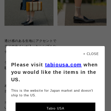
透け感のある生地にアクセントで
ラメのラインが入ったシンプルな
チュールソックスです🤍
× CLOSE
ラインとベースを同系色にしたことで
Please visit
tabiousa.com
when
取り入れやすいデザインに🙆‍♀️
you would like the items in the
US.
本日ご紹介した商品すべて
This is the website for Japan market and doesn't
当店でお取り扱いございます！
ship to the US.
オンラインから購入して店舗受け取りをルミネ新宿店に選択して
いただくとtabioアプリポイント
2倍
です🎀
Tabio USA