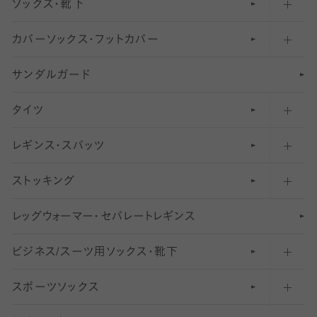
ソックス・靴下
カバーソックス・フットカバー
五本指ソックス・靴下
サンダルガード
足袋ソックス・靴下
フットカバー・カバーソックス（深め）
タイツ
無地・プレーンソックス・靴下
フットカバー・カバーソックス（ふつう）
レギンス・スパッツ
柄ソックス・靴下
フットカバー・カバーソックス（浅め）
30
デニール以下のタイツ（薄手タイツ）
ストッキング
スニーカー（くるぶし）用ソックス
31
柄レギンス
〜40デニールタイツ
レ
ッ
アンクル・ショートソックス（くるぶし上）
41
無地レギンス
伝線しにくいストッキング
グ
ウ
〜60デニールタイツ
ォ
ー
マ
ー
・
セ
パレー
ト
レ
ギン
ス
ビジネス/スーツ用
クルーソックス（ふくらはぎ下）
61
レギンスパンツ（レギパン）
ショートストッキング
〜80デニールタイツ
ソックス・靴下
スポーツソックス
ハイソックス
81
マタニティレギンス
結婚式用ストッキング
匠シリーズ
〜110デニールタイツ