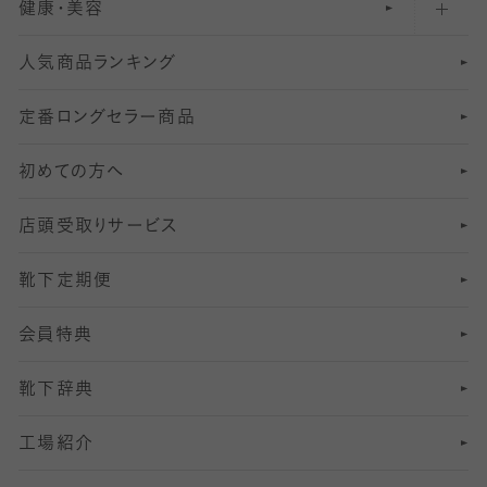
健康・美容
オーバーニー・ニーハイソックス
111
5
美脚ストッキング
フレッシャーズ向けソックス・靴下
ランニングソックス・靴下
分丈
〜210デニールタイツ
レギンス
人気商品ランキング
211
6
オールスルーストッキング
冠婚葬祭向けソックス・靴下
ゴルフソックス・靴下
インナーソックス
分丈レギンス
デニールタイツ以上（防寒・厚手タイツ）
定番ロングセラー商品
7
スーツカジュアルソックス・靴下
サッカー・フットサル用ソックス
加圧・着圧ソックス
分丈
レギンス
初めての方へ
8
ロングホーズ
ヨガソックス・靴下
冷えとり靴下
分丈
レギンス
店頭受取りサービス
10
スポーツ用レッグウォーマー
着圧・加圧タイツ
分丈
レギンス
靴下定期便
12
SS
むくみ対策
分丈レギンス
サイズ（21～23cm）
会員特典
13
S
足の疲れ対策
サイズ（22～25cm）
分丈レギンス
靴下辞典
M
足の臭い対策
サイズ（25～27cm）
工場紹介
L
冷え対策
サイズ（27～29cm）