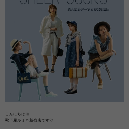
こんにちは🎀
靴下屋ルミネ新宿店です🤍