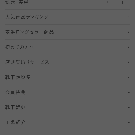
健康・美容
オーバーニー・ニーハイソックス
111
5
美脚ストッキング
フレッシャーズ向けソックス・靴下
ランニングソックス・靴下
分丈
〜210デニールタイツ
レギンス
人気商品ランキング
211
6
オールスルーストッキング
冠婚葬祭向けソックス・靴下
ゴルフソックス・靴下
インナーソックス
分丈レギンス
デニールタイツ以上（防寒・厚手タイツ）
定番ロングセラー商品
7
スーツカジュアルソックス・靴下
サッカー・フットサル用ソックス
加圧・着圧ソックス
分丈
レギンス
初めての方へ
8
ロングホーズ
ヨガソックス・靴下
冷えとり靴下
分丈
レギンス
店頭受取りサービス
10
スポーツ用レッグウォーマー
着圧・加圧タイツ
分丈
レギンス
靴下定期便
12
SS
むくみ対策
分丈レギンス
サイズ（21～23cm）
会員特典
13
S
足の疲れ対策
サイズ（22～25cm）
分丈レギンス
靴下辞典
M
足の臭い対策
サイズ（25～27cm）
工場紹介
L
冷え対策
サイズ（27～29cm）