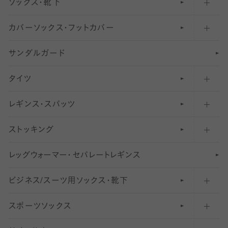
ソックス・靴下
カバーソックス・フットカバー
五本指ソックス・靴下
サンダルガード
足袋ソックス・靴下
フットカバー・カバーソックス（深め）
タイツ
無地・プレーンソックス・靴下
フットカバー・カバーソックス（ふつう）
レギンス・スパッツ
柄ソックス・靴下
フットカバー・カバーソックス（浅め）
30
デニール以下のタイツ（薄手タイツ）
ストッキング
スニーカー（くるぶし）用ソックス
31
柄レギンス
〜40デニールタイツ
レ
ッ
アンクル・ショートソックス（くるぶし上）
41
無地レギンス
伝線しにくいストッキング
グ
ウ
〜60デニールタイツ
ォ
ー
マ
ー
・
セ
パレー
ト
レ
ギン
ス
ビジネス/スーツ用
クルーソックス（ふくらはぎ下）
61
レギンスパンツ（レギパン）
ショートストッキング
〜80デニールタイツ
ソックス・靴下
スポーツソックス
ハイソックス
81
マタニティレギンス
結婚式用ストッキング
匠シリーズ
〜110デニールタイツ