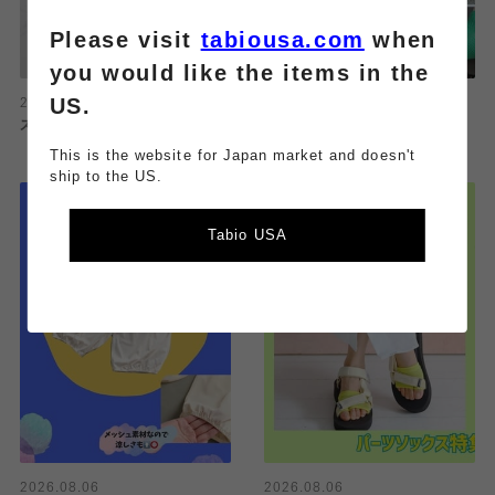
Please visit
tabiousa.com
when
you would like the items in the
US.
2026.08.06
2026.08.06
ストッキング感覚で履ける靴下
FULL MESHシリーズ
This is the website for Japan market and doesn't
ship to the US.
Tabio USA
2026.08.06
2026.08.06