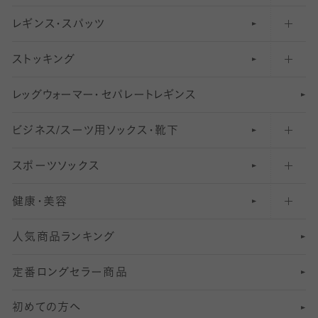
レギンス・スパッツ
柄ソックス・靴下
フットカバー・カバーソックス（浅め）
30
デニール以下のタイツ（薄手タイツ）
ストッキング
スニーカー（くるぶし）用ソックス
31
柄レギンス
〜40デニールタイツ
レ
ッ
アンクル・ショートソックス（くるぶし上）
41
無地レギンス
伝線しにくいストッキング
グ
ウ
〜60デニールタイツ
ォ
ー
マ
ー
・
セ
パレー
ト
レ
ギン
ス
ビジネス/スーツ用
クルーソックス（ふくらはぎ下）
61
レギンスパンツ（レギパン）
ショートストッキング
〜80デニールタイツ
ソックス・靴下
スポーツソックス
ハイソックス
81
マタニティレギンス
結婚式用ストッキング
匠シリーズ
〜110デニールタイツ
健康・美容
オーバーニー・ニーハイソックス
111
5
美脚ストッキング
フレッシャーズ向けソックス・靴下
ランニングソックス・靴下
分丈
〜210デニールタイツ
レギンス
人気商品ランキング
211
6
オールスルーストッキング
冠婚葬祭向けソックス・靴下
ゴルフソックス・靴下
インナーソックス
分丈レギンス
デニールタイツ以上（防寒・厚手タイツ）
定番ロングセラー商品
7
スーツカジュアルソックス・靴下
サッカー・フットサル用ソックス
加圧・着圧ソックス
分丈
レギンス
初めての方へ
8
ロングホーズ
ヨガソックス・靴下
冷えとり靴下
分丈
レギンス