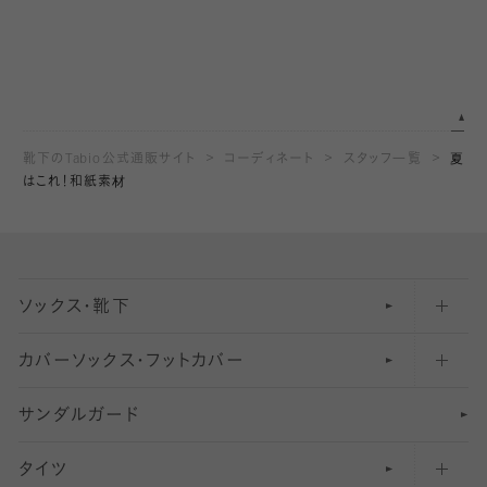
靴下のTabio公式通販サイト
コーディネート
スタッフ一覧
夏
はこれ！和紙素材
ソックス・靴下
カバーソックス・フットカバー
五本指ソックス・靴下
サンダルガード
足袋ソックス・靴下
フットカバー・カバーソックス（深め）
タイツ
無地・プレーンソックス・靴下
フットカバー・カバーソックス（ふつう）