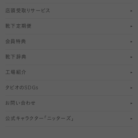
店頭受取りサービス
10
スポーツ用レッグウォーマー
着圧・加圧タイツ
分丈
レギンス
靴下定期便
12
SS
むくみ対策
分丈レギンス
サイズ（21～23cm）
会員特典
13
S
足の疲れ対策
サイズ（22～25cm）
分丈レギンス
靴下辞典
M
足の臭い対策
サイズ（25～27cm）
工場紹介
L
冷え対策
サイズ（27～29cm）
タビオの
SDGs
靴ずれ対策
お問い合わせ
快適な睡眠対策
公式キャラクター「ニッターズ」