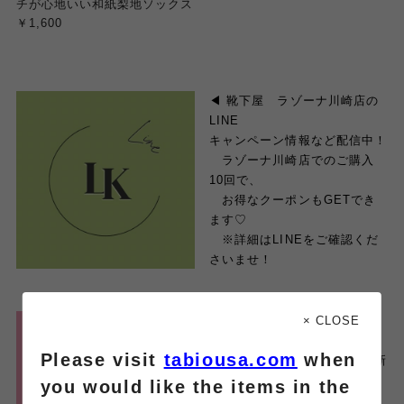
チが心地いい和紙梨地ソックス
￥1,600
◀︎ 靴下屋 ラゾーナ川崎店の
LINE
キャンペーン情報など配信中！
ラゾーナ川崎店でのご購入
10回で、
お得なクーポンもGETでき
ます♡
※詳細はLINEをご確認くだ
さいませ！
× CLOSE
◀︎ 靴下屋 ラゾーナ川崎店の
Instagram
Please visit
tabiousa.com
when
コーデやおすすめ商品も更新
してます！
you would like the items in the