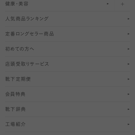
健康・美容
オーバーニー・ニーハイソックス
111
5
美脚ストッキング
フレッシャーズ向けソックス・靴下
ランニングソックス・靴下
分丈
〜210デニールタイツ
レギンス
人気商品ランキング
211
6
オールスルーストッキング
冠婚葬祭向けソックス・靴下
ゴルフソックス・靴下
インナーソックス
分丈レギンス
デニールタイツ以上（防寒・厚手タイツ）
定番ロングセラー商品
7
スーツカジュアルソックス・靴下
サッカー・フットサル用ソックス
加圧・着圧ソックス
分丈
レギンス
初めての方へ
8
ロングホーズ
ヨガソックス・靴下
冷えとり靴下
分丈
レギンス
店頭受取りサービス
10
スポーツ用レッグウォーマー
着圧・加圧タイツ
分丈
レギンス
靴下定期便
12
SS
むくみ対策
分丈レギンス
サイズ（21～23cm）
会員特典
13
S
足の疲れ対策
サイズ（22～25cm）
分丈レギンス
靴下辞典
M
足の臭い対策
サイズ（25～27cm）
工場紹介
L
冷え対策
サイズ（27～29cm）