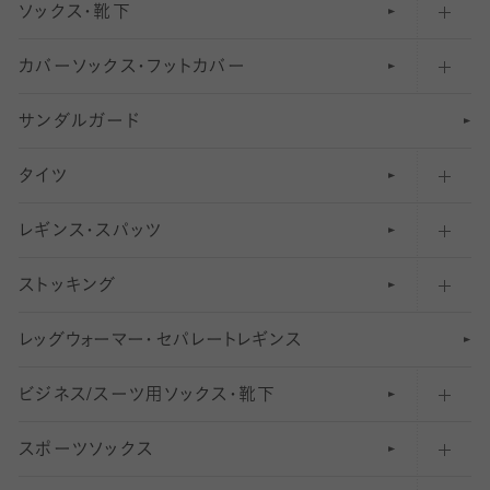
ソックス・靴下
カバーソックス・フットカバー
五本指ソックス・靴下
サンダルガード
足袋ソックス・靴下
フットカバー・カバーソックス（深め）
タイツ
無地・プレーンソックス・靴下
フットカバー・カバーソックス（ふつう）
レギンス・スパッツ
柄ソックス・靴下
フットカバー・カバーソックス（浅め）
30
デニール以下のタイツ（薄手タイツ）
ストッキング
スニーカー（くるぶし）用ソックス
31
柄レギンス
〜40デニールタイツ
レ
ッ
アンクル・ショートソックス（くるぶし上）
41
無地レギンス
伝線しにくいストッキング
グ
ウ
〜60デニールタイツ
ォ
ー
マ
ー
・
セ
パレー
ト
レ
ギン
ス
ビジネス/スーツ用
クルーソックス（ふくらはぎ下）
61
レギンスパンツ（レギパン）
ショートストッキング
〜80デニールタイツ
ソックス・靴下
スポーツソックス
ハイソックス
81
マタニティレギンス
結婚式用ストッキング
匠シリーズ
〜110デニールタイツ