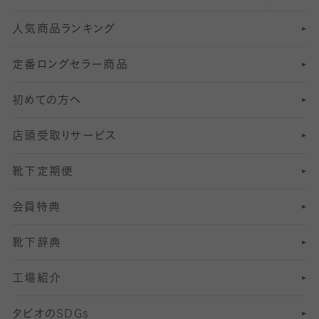
人気商品ランキング
211
6
オールスルーストッキング
冠婚葬祭向けソックス・靴下
ゴルフソックス・靴下
インナーソックス
分丈レギンス
デニールタイツ以上（防寒・厚手タイツ）
定番ロングセラー商品
7
スーツカジュアルソックス・靴下
サッカー・フットサル用ソックス
加圧・着圧ソックス
分丈
レギンス
初めての方へ
8
ロングホーズ
ヨガソックス・靴下
冷えとり靴下
分丈
レギンス
店頭受取りサービス
10
スポーツ用レッグウォーマー
着圧・加圧タイツ
分丈
レギンス
靴下定期便
12
SS
むくみ対策
分丈レギンス
サイズ（21～23cm）
会員特典
13
S
足の疲れ対策
サイズ（22～25cm）
分丈レギンス
靴下辞典
M
足の臭い対策
サイズ（25～27cm）
工場紹介
L
冷え対策
サイズ（27～29cm）
タビオの
SDGs
靴ずれ対策