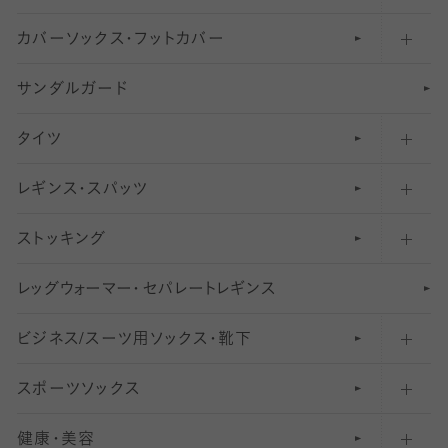
カバーソックス・フットカバー
五本指ソックス・靴下
サンダルガード
足袋ソックス・靴下
フットカバー・カバーソックス（深め）
タイツ
無地・プレーンソックス・靴下
フットカバー・カバーソックス（ふつう）
レギンス・スパッツ
柄ソックス・靴下
フットカバー・カバーソックス（浅め）
30
デニール以下のタイツ（薄手タイツ）
ストッキング
スニーカー（くるぶし）用ソックス
31
柄レギンス
〜40デニールタイツ
レ
ッ
アンクル・ショートソックス（くるぶし上）
41
無地レギンス
伝線しにくいストッキング
グ
ウ
〜60デニールタイツ
ォ
ー
マ
ー
・
セ
パレー
ト
レ
ギン
ス
ビジネス/スーツ用
クルーソックス（ふくらはぎ下）
61
レギンスパンツ（レギパン）
ショートストッキング
〜80デニールタイツ
ソックス・靴下
スポーツソックス
ハイソックス
81
マタニティレギンス
結婚式用ストッキング
匠シリーズ
〜110デニールタイツ
健康・美容
オーバーニー・ニーハイソックス
111
5
美脚ストッキング
フレッシャーズ向けソックス・靴下
ランニングソックス・靴下
分丈
〜210デニールタイツ
レギンス