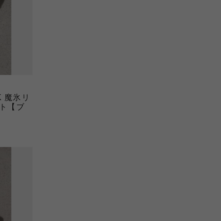
K 魔氷リ
ト【ブ