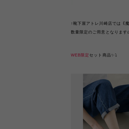
↑靴下屋アトレ川崎店では
｟
数量限定のご用意となります
WEB限定
セット商品✨⤵︎