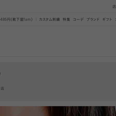
カスタム刺繍
特集
コーデ
ブランド
ギフト
,485円（靴下屋
fam）
崎
崎店