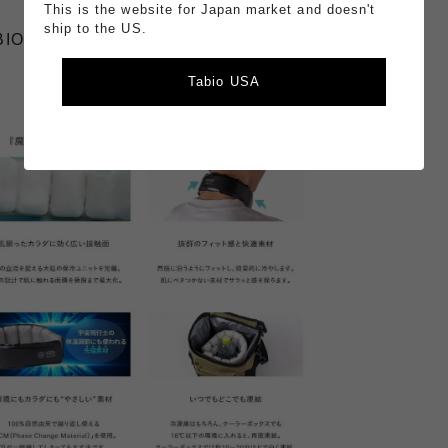
This is the website for Japan market and doesn't
ship to the US.
BIO WALK 魔氷リング
Tabio USA