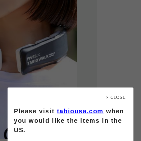
× CLOSE
Please visit
tabiousa.com
when
you would like the items in the
US.