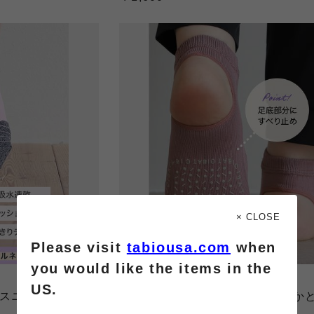
× CLOSE
Please visit
tabiousa.com
when
you would like the items in the
TABIO LEG LABO
US.
/スニーカー丈ソッ
【快脚Labo】ドライフロントかか
ン指切りスニーカー丈ソックス