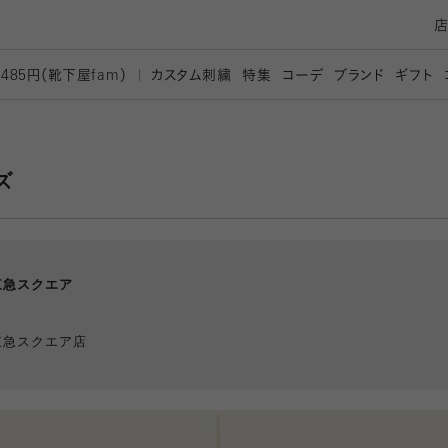
カスタム刺繍
特集
コーデ
ブランド
ギフト
,485円（靴下屋
fam）
ズ
東急スクエア
東急スクエア店