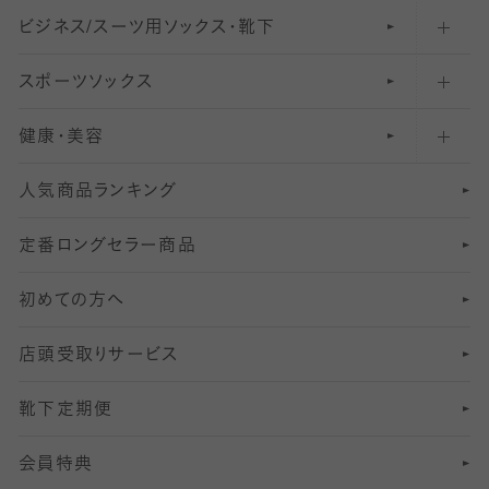
ビジネス/スーツ用
クルーソックス（ふくらはぎ下）
61
レギンスパンツ（レギパン）
ショートストッキング
〜80デニールタイツ
ソックス・靴下
スポーツソックス
ハイソックス
81
マタニティレギンス
結婚式用ストッキング
匠シリーズ
〜110デニールタイツ
健康・美容
オーバーニー・ニーハイソックス
111
5
美脚ストッキング
フレッシャーズ向けソックス・靴下
ランニングソックス・靴下
分丈
〜210デニールタイツ
レギンス
人気商品ランキング
211
6
オールスルーストッキング
冠婚葬祭向けソックス・靴下
ゴルフソックス・靴下
インナーソックス
分丈レギンス
デニールタイツ以上（防寒・厚手タイツ）
定番ロングセラー商品
7
スーツカジュアルソックス・靴下
サッカー・フットサル用ソックス
加圧・着圧ソックス
分丈
レギンス
初めての方へ
8
ロングホーズ
ヨガソックス・靴下
冷えとり靴下
分丈
レギンス
店頭受取りサービス
10
スポーツ用レッグウォーマー
着圧・加圧タイツ
分丈
レギンス
靴下定期便
12
SS
むくみ対策
分丈レギンス
サイズ（21～23cm）
会員特典
13
S
足の疲れ対策
サイズ（22～25cm）
分丈レギンス