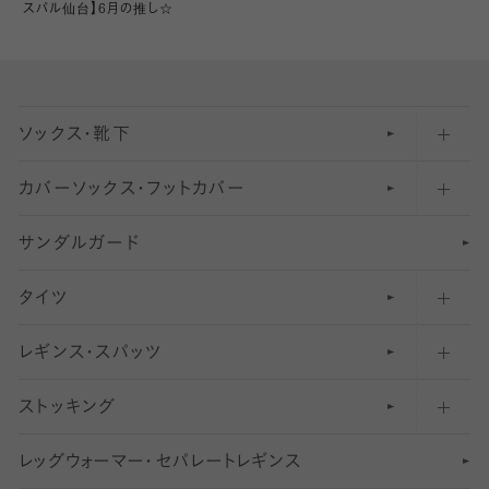
スパル仙台】6月の推し☆
ソックス・靴下
カバーソックス・フットカバー
五本指ソックス・靴下
サンダルガード
足袋ソックス・靴下
フットカバー・カバーソックス（深め）
タイツ
無地・プレーンソックス・靴下
フットカバー・カバーソックス（ふつう）
レギンス・スパッツ
柄ソックス・靴下
フットカバー・カバーソックス（浅め）
30
デニール以下のタイツ（薄手タイツ）
ストッキング
スニーカー（くるぶし）用ソックス
31
柄レギンス
〜40デニールタイツ
レ
ッ
アンクル・ショートソックス（くるぶし上）
41
無地レギンス
伝線しにくいストッキング
グ
ウ
〜60デニールタイツ
ォ
ー
マ
ー
・
セ
パレー
ト
レ
ギン
ス