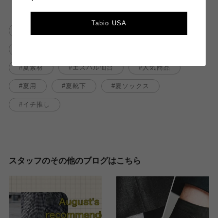
Tabio USA
靴下屋
メッシュ
メッシュソックス
夏
夏コーデ
靴下屋エスパル仙台店
夏素材
エスパル仙台
人気商品
夏用
夏靴下
夏ソックス
イチ推し
スタッフのその他のブログはこちら