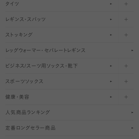
タイツ
無地・プレーンソックス・靴下
フットカバー・カバーソックス（ふつう）
レギンス・スパッツ
柄ソックス・靴下
フットカバー・カバーソックス（浅め）
30
デニール以下のタイツ（薄手タイツ）
ストッキング
スニーカー（くるぶし）用ソックス
31
柄レギンス
〜40デニールタイツ
レ
ッ
アンクル・ショートソックス（くるぶし上）
41
無地レギンス
伝線しにくいストッキング
グ
ウ
〜60デニールタイツ
ォ
ー
マ
ー
・
セ
パレー
ト
レ
ギン
ス
ビジネス/スーツ用
クルーソックス（ふくらはぎ下）
61
レギンスパンツ（レギパン）
ショートストッキング
〜80デニールタイツ
ソックス・靴下
スポーツソックス
ハイソックス
81
マタニティレギンス
結婚式用ストッキング
匠シリーズ
〜110デニールタイツ
健康・美容
オーバーニー・ニーハイソックス
111
5
美脚ストッキング
フレッシャーズ向けソックス・靴下
ランニングソックス・靴下
分丈
〜210デニールタイツ
レギンス
人気商品ランキング
211
6
オールスルーストッキング
冠婚葬祭向けソックス・靴下
ゴルフソックス・靴下
インナーソックス
分丈レギンス
デニールタイツ以上（防寒・厚手タイツ）
定番ロングセラー商品
7
スーツカジュアルソックス・靴下
サッカー・フットサル用ソックス
加圧・着圧ソックス
分丈
レギンス