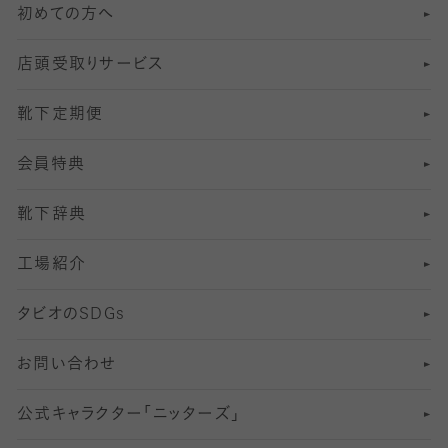
初めての方へ
8
ロングホーズ
ヨガソックス・靴下
冷えとり靴下
分丈
レギンス
店頭受取りサービス
10
スポーツ用レッグウォーマー
着圧・加圧タイツ
分丈
レギンス
靴下定期便
12
SS
むくみ対策
分丈レギンス
サイズ（21～23cm）
会員特典
13
S
足の疲れ対策
サイズ（22～25cm）
分丈レギンス
靴下辞典
M
足の臭い対策
サイズ（25～27cm）
工場紹介
L
冷え対策
サイズ（27～29cm）
タビオの
SDGs
靴ずれ対策
お問い合わせ
快適な睡眠対策
公式キャラクター「ニッターズ」