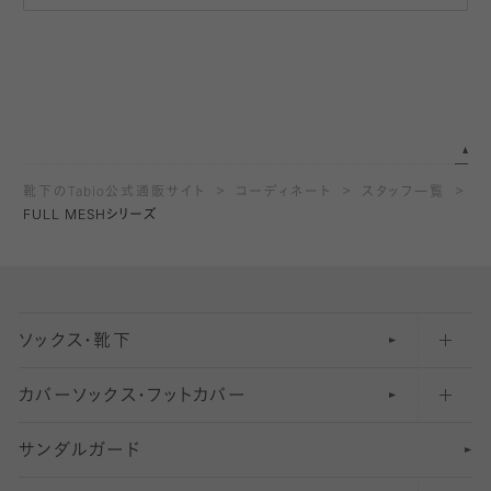
靴下のTabio公式通販サイト
コーディネート
スタッフ一覧
FULL MESHシリーズ
ソックス・靴下
カバーソックス・フットカバー
五本指ソックス・靴下
サンダルガード
足袋ソックス・靴下
フットカバー・カバーソックス（深め）