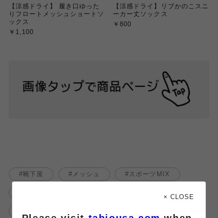
【涼感ドライ】 履き口ゆった
【涼感ドライ】リブかのこスニ
りフロートメッシュショートソ
ーカー丈ソックス
ックス
￥800
￥1,100
靴下屋
メッシュ
スポーツMIX
夏コーデ
ドライ
オススメ商品
× CLOSE
快適
アトレ大井町
Please visit
tabiousa.com
when