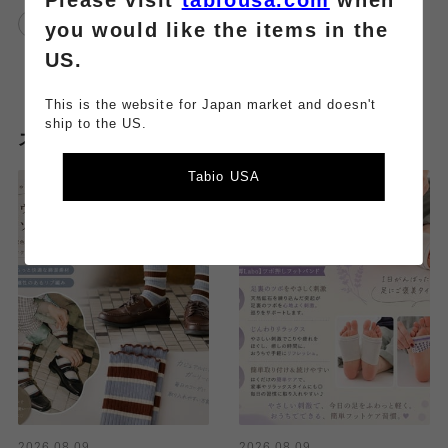
靴下屋アトレ大井町
you would like the items in the
US.
This is the website for Japan market and doesn't
ship to the US.
スタッフのその他のブログはこちら
Tabio USA
2026.08.09
2026.08.09