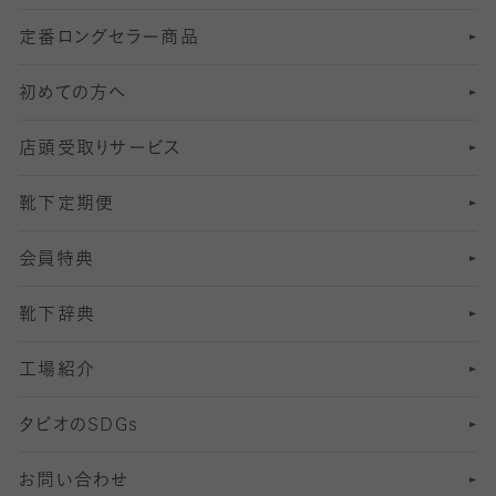
定番ロングセラー商品
7
スーツカジュアルソックス・靴下
サッカー・フットサル用ソックス
加圧・着圧ソックス
分丈
レギンス
初めての方へ
8
ロングホーズ
ヨガソックス・靴下
冷えとり靴下
分丈
レギンス
店頭受取りサービス
10
スポーツ用レッグウォーマー
着圧・加圧タイツ
分丈
レギンス
靴下定期便
12
SS
むくみ対策
分丈レギンス
サイズ（21～23cm）
会員特典
13
S
足の疲れ対策
サイズ（22～25cm）
分丈レギンス
靴下辞典
M
足の臭い対策
サイズ（25～27cm）
工場紹介
L
冷え対策
サイズ（27～29cm）
タビオの
SDGs
靴ずれ対策
お問い合わせ
快適な睡眠対策