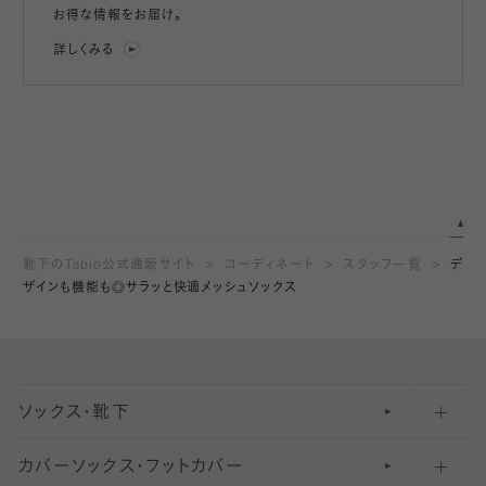
お得な情報をお届け。
詳しくみる
靴下のTabio公式通販サイト
コーディネート
スタッフ一覧
デ
ザインも機能も◎サラッと快適メッシュソックス
ソックス・靴下
カバーソックス・フットカバー
五本指ソックス・靴下