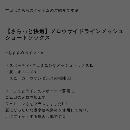
本日はこちらのアイテムのご紹介です🧦
【さらっと快適】メロウサイドラインメッシュ
ショートソックス
⭐️おすすめポイント⭐️
・スポーティ×フェミニンなメッシュソックス🏸
・夏にオススメ☀️
・スニーカーやサンダルとの相性👌🏻
メッシュとラインのスポーティ要素に
ゴム口のメロウ加工で
フェミニンさをプラスしました☝🏻
夏にぴったりな吸水速乾素材を使用しており、
足にフィットする履き心地です☺️