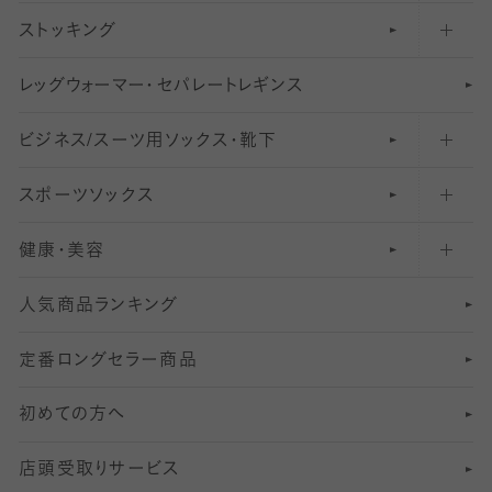
ストッキング
スニーカー（くるぶし）用ソックス
31
柄レギンス
〜40デニールタイツ
レ
ッ
アンクル・ショートソックス（くるぶし上）
41
無地レギンス
伝線しにくいストッキング
グ
ウ
〜60デニールタイツ
ォ
ー
マ
ー
・
セ
パレー
ト
レ
ギン
ス
ビジネス/スーツ用
クルーソックス（ふくらはぎ下）
61
レギンスパンツ（レギパン）
ショートストッキング
〜80デニールタイツ
ソックス・靴下
スポーツソックス
ハイソックス
81
マタニティレギンス
結婚式用ストッキング
匠シリーズ
〜110デニールタイツ
健康・美容
オーバーニー・ニーハイソックス
111
5
美脚ストッキング
フレッシャーズ向けソックス・靴下
ランニングソックス・靴下
分丈
〜210デニールタイツ
レギンス
人気商品ランキング
211
6
オールスルーストッキング
冠婚葬祭向けソックス・靴下
ゴルフソックス・靴下
インナーソックス
分丈レギンス
デニールタイツ以上（防寒・厚手タイツ）
定番ロングセラー商品
7
スーツカジュアルソックス・靴下
サッカー・フットサル用ソックス
加圧・着圧ソックス
分丈
レギンス
初めての方へ
8
ロングホーズ
ヨガソックス・靴下
冷えとり靴下
分丈
レギンス
店頭受取りサービス
10
スポーツ用レッグウォーマー
着圧・加圧タイツ
分丈
レギンス