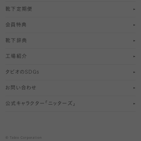
靴下定期便
12
SS
むくみ対策
分丈レギンス
サイズ（21～23cm）
会員特典
13
S
足の疲れ対策
サイズ（22～25cm）
分丈レギンス
靴下辞典
M
足の臭い対策
サイズ（25～27cm）
工場紹介
L
冷え対策
サイズ（27～29cm）
タビオの
SDGs
靴ずれ対策
お問い合わせ
快適な睡眠対策
公式キャラクター「ニッターズ」
© Tabio Corporation