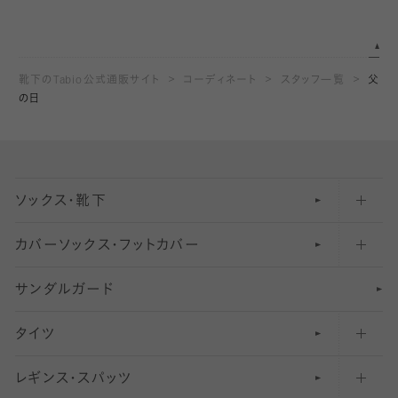
靴下のTabio公式通販サイト
コーディネート
スタッフ一覧
父
の日
ソックス・靴下
カバーソックス・フットカバー
五本指ソックス・靴下
サンダルガード
足袋ソックス・靴下
フットカバー・カバーソックス（深め）
タイツ
無地・プレーンソックス・靴下
フットカバー・カバーソックス（ふつう）
レギンス・スパッツ
柄ソックス・靴下
フットカバー・カバーソックス（浅め）
30
デニール以下のタイツ（薄手タイツ）