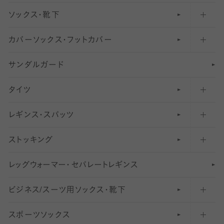
ソックス・靴下
カバーソックス・フットカバー
五本指ソックス・靴下
サンダルガード
足袋ソックス・靴下
フットカバー・カバーソックス（深め）
タイツ
無地・プレーンソックス・靴下
フットカバー・カバーソックス（ふつう）
レギンス・スパッツ
柄ソックス・靴下
フットカバー・カバーソックス（浅め）
30
デニール以下のタイツ（薄手タイツ）
ストッキング
スニーカー（くるぶし）用ソックス
31
柄レギンス
〜40デニールタイツ
レ
ッ
アンクル・ショートソックス（くるぶし上）
41
無地レギンス
伝線しにくいストッキング
グ
ウ
〜60デニールタイツ
ォ
ー
マ
ー
・
セ
パレー
ト
レ
ギン
ス
ビジネス/スーツ用
クルーソックス（ふくらはぎ下）
61
レギンスパンツ（レギパン）
ショートストッキング
〜80デニールタイツ
ソックス・靴下
スポーツソックス
ハイソックス
81
マタニティレギンス
結婚式用ストッキング
匠シリーズ
〜110デニールタイツ