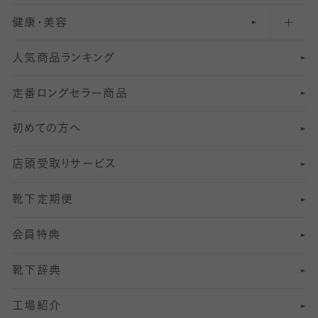
健康・美容
オーバーニー・ニーハイソックス
111
5
美脚ストッキング
フレッシャーズ向けソックス・靴下
ランニングソックス・靴下
分丈
〜210デニールタイツ
レギンス
人気商品ランキング
211
6
オールスルーストッキング
冠婚葬祭向けソックス・靴下
ゴルフソックス・靴下
インナーソックス
分丈レギンス
デニールタイツ以上（防寒・厚手タイツ）
定番ロングセラー商品
7
スーツカジュアルソックス・靴下
サッカー・フットサル用ソックス
加圧・着圧ソックス
分丈
レギンス
初めての方へ
8
ロングホーズ
ヨガソックス・靴下
冷えとり靴下
分丈
レギンス
店頭受取りサービス
10
スポーツ用レッグウォーマー
着圧・加圧タイツ
分丈
レギンス
靴下定期便
12
SS
むくみ対策
分丈レギンス
サイズ（21～23cm）
会員特典
13
S
足の疲れ対策
サイズ（22～25cm）
分丈レギンス
靴下辞典
M
足の臭い対策
サイズ（25～27cm）
工場紹介
L
冷え対策
サイズ（27～29cm）