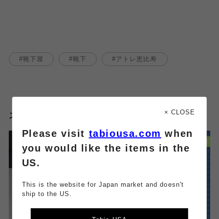
靴下屋
靴下
アトレ恵比寿
× CLOSE
スタッフのその他のブログはこちら
Please visit
tabiousa.com
when
you would like the items in the
US.
This is the website for Japan market and doesn't
ship to the US.