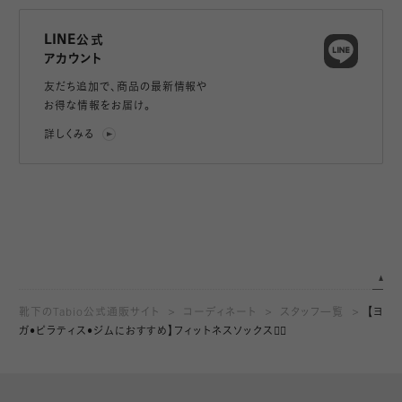
LINE公式
アカウント
友だち追加で、
商品の最新情報や
お得な情報をお届け。
詳しくみる
靴下のTabio公式通販サイト
コーディネート
スタッフ一覧
【ヨ
ガ•ピラティス•ジムにおすすめ】フィットネスソックス🧘‍♀️