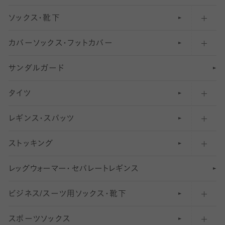
ソックス・靴下
カバーソックス・フットカバー
五本指ソックス・靴下
サンダルガード
足袋ソックス・靴下
フットカバー・カバーソックス（深め）
タイツ
無地・プレーンソックス・靴下
フットカバー・カバーソックス（ふつう）
レギンス・スパッツ
柄ソックス・靴下
フットカバー・カバーソックス（浅め）
30
デニール以下のタイツ（薄手タイツ）
ストッキング
スニーカー（くるぶし）用ソックス
31
柄レギンス
〜40デニールタイツ
レ
ッ
アンクル・ショートソックス（くるぶし上）
41
無地レギンス
伝線しにくいストッキング
グ
ウ
〜60デニールタイツ
ォ
ー
マ
ー
・
セ
パレー
ト
レ
ギン
ス
ビジネス/スーツ用
クルーソックス（ふくらはぎ下）
61
レギンスパンツ（レギパン）
ショートストッキング
〜80デニールタイツ
ソックス・靴下
スポーツソックス
ハイソックス
81
マタニティレギンス
結婚式用ストッキング
匠シリーズ
〜110デニールタイツ