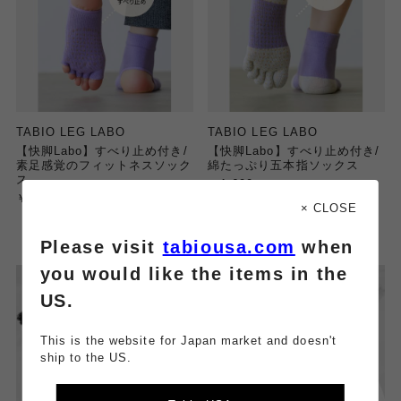
TABIO LEG LABO
TABIO LEG LABO
【快脚Labo】すべり止め付き/
【快脚Labo】すべり止め付き/
素足感覚のフィットネスソック
綿たっぷり五本指ソックス
ス
￥1,600
￥1,600
× CLOSE
Please visit
tabiousa.com
when
you would like the items in the
US.
This is the website for Japan market and doesn't
ship to the US.