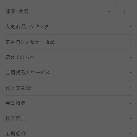
健康・美容
オーバーニー・ニーハイソックス
111
5
美脚ストッキング
フレッシャーズ向けソックス・靴下
ランニングソックス・靴下
分丈
〜210デニールタイツ
レギンス
人気商品ランキング
211
6
オールスルーストッキング
冠婚葬祭向けソックス・靴下
ゴルフソックス・靴下
インナーソックス
分丈レギンス
デニールタイツ以上（防寒・厚手タイツ）
定番ロングセラー商品
7
スーツカジュアルソックス・靴下
サッカー・フットサル用ソックス
加圧・着圧ソックス
分丈
レギンス
初めての方へ
8
ロングホーズ
ヨガソックス・靴下
冷えとり靴下
分丈
レギンス
店頭受取りサービス
10
スポーツ用レッグウォーマー
着圧・加圧タイツ
分丈
レギンス
靴下定期便
12
SS
むくみ対策
分丈レギンス
サイズ（21～23cm）
会員特典
13
S
足の疲れ対策
サイズ（22～25cm）
分丈レギンス
靴下辞典
M
足の臭い対策
サイズ（25～27cm）
工場紹介
L
冷え対策
サイズ（27～29cm）