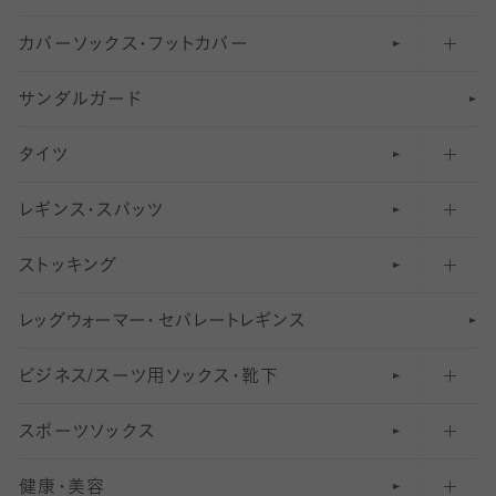
カバーソックス・フットカバー
五本指ソックス・靴下
サンダルガード
足袋ソックス・靴下
フットカバー・カバーソックス（深め）
タイツ
無地・プレーンソックス・靴下
フットカバー・カバーソックス（ふつう）
レギンス・スパッツ
柄ソックス・靴下
フットカバー・カバーソックス（浅め）
30
デニール以下のタイツ（薄手タイツ）
ストッキング
スニーカー（くるぶし）用ソックス
31
柄レギンス
〜40デニールタイツ
レ
ッ
アンクル・ショートソックス（くるぶし上）
41
無地レギンス
伝線しにくいストッキング
グ
ウ
〜60デニールタイツ
ォ
ー
マ
ー
・
セ
パレー
ト
レ
ギン
ス
ビジネス/スーツ用
クルーソックス（ふくらはぎ下）
61
レギンスパンツ（レギパン）
ショートストッキング
〜80デニールタイツ
ソックス・靴下
スポーツソックス
ハイソックス
81
マタニティレギンス
結婚式用ストッキング
匠シリーズ
〜110デニールタイツ
健康・美容
オーバーニー・ニーハイソックス
111
5
美脚ストッキング
フレッシャーズ向けソックス・靴下
ランニングソックス・靴下
分丈
〜210デニールタイツ
レギンス