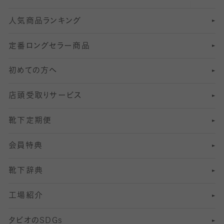
人気商品ランキング
211
6
オールスルーストッキング
冠婚葬祭向けソックス・靴下
ゴルフソックス・靴下
インナーソックス
分丈レギンス
デニールタイツ以上（防寒・厚手タイツ）
定番ロングセラー商品
7
スーツカジュアルソックス・靴下
サッカー・フットサル用ソックス
加圧・着圧ソックス
分丈
レギンス
初めての方へ
8
ロングホーズ
ヨガソックス・靴下
冷えとり靴下
分丈
レギンス
店頭受取りサービス
10
スポーツ用レッグウォーマー
着圧・加圧タイツ
分丈
レギンス
靴下定期便
12
SS
むくみ対策
分丈レギンス
サイズ（21～23cm）
会員特典
13
S
足の疲れ対策
サイズ（22～25cm）
分丈レギンス
靴下辞典
M
足の臭い対策
サイズ（25～27cm）
工場紹介
L
冷え対策
サイズ（27～29cm）
タビオの
SDGs
靴ずれ対策