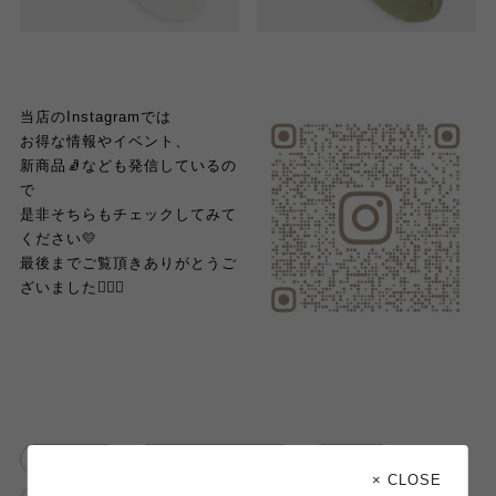
当店のInstagramでは
お得な情報やイベント、
新商品🧦なども発信しているの
で
是非そちらもチェックしてみて
ください💛
最後までご覧頂きありがとうご
ざいました🙇🏻‍♀️
靴下屋
コーディネート
靴下
× CLOSE