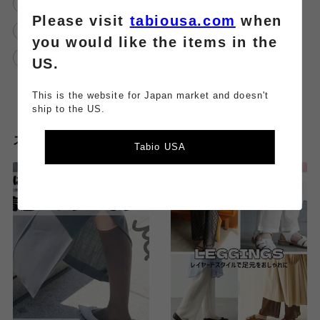
足元
スニーカー
メッシュ
Please visit
tabiousa.com
when
メッシュソックス
夏
カラフル
you would like the items in the
夏靴下
夏ソックス
US.
This is the website for Japan market and doesn't
ship to the US.
スタッフのその他のブログはこちら
Tabio USA