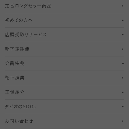
定番ロングセラー商品
7
スーツカジュアルソックス・靴下
サッカー・フットサル用ソックス
加圧・着圧ソックス
分丈
レギンス
初めての方へ
8
ロングホーズ
ヨガソックス・靴下
冷えとり靴下
分丈
レギンス
店頭受取りサービス
10
スポーツ用レッグウォーマー
着圧・加圧タイツ
分丈
レギンス
靴下定期便
12
SS
むくみ対策
分丈レギンス
サイズ（21～23cm）
会員特典
13
S
足の疲れ対策
サイズ（22～25cm）
分丈レギンス
靴下辞典
M
足の臭い対策
サイズ（25～27cm）
工場紹介
L
冷え対策
サイズ（27～29cm）
タビオの
SDGs
靴ずれ対策
お問い合わせ
快適な睡眠対策