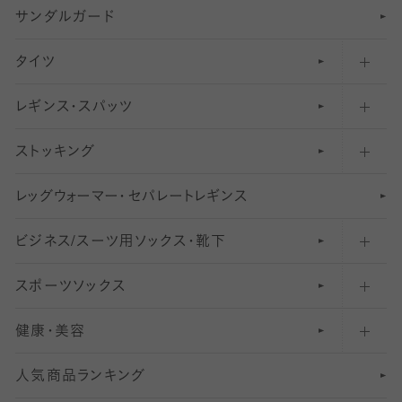
サンダルガード
足袋ソックス・靴下
フットカバー・カバーソックス（深め）
タイツ
無地・プレーンソックス・靴下
フットカバー・カバーソックス（ふつう）
レギンス・スパッツ
柄ソックス・靴下
フットカバー・カバーソックス（浅め）
30
デニール以下のタイツ（薄手タイツ）
ストッキング
スニーカー（くるぶし）用ソックス
31
柄レギンス
〜40デニールタイツ
レ
ッ
アンクル・ショートソックス（くるぶし上）
41
無地レギンス
伝線しにくいストッキング
グ
ウ
〜60デニールタイツ
ォ
ー
マ
ー
・
セ
パレー
ト
レ
ギン
ス
ビジネス/スーツ用
クルーソックス（ふくらはぎ下）
61
レギンスパンツ（レギパン）
ショートストッキング
〜80デニールタイツ
ソックス・靴下
スポーツソックス
ハイソックス
81
マタニティレギンス
結婚式用ストッキング
匠シリーズ
〜110デニールタイツ
健康・美容
オーバーニー・ニーハイソックス
111
5
美脚ストッキング
フレッシャーズ向けソックス・靴下
ランニングソックス・靴下
分丈
〜210デニールタイツ
レギンス
人気商品ランキング
211
6
オールスルーストッキング
冠婚葬祭向けソックス・靴下
ゴルフソックス・靴下
インナーソックス
分丈レギンス
デニールタイツ以上（防寒・厚手タイツ）