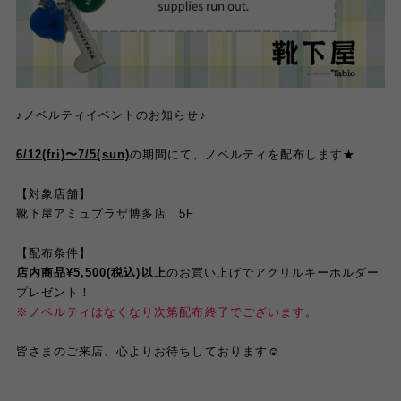
♪
ノベルティイベントのお知らせ
♪
6/12(fri)
〜
7/5(sun)
の期間にて、ノベルティを配布します
★
【対象店舗】
靴下屋アミュプラザ博多店
5F
【配布条件】
店内商品
¥5,500(
税込
)
以上
のお買い上げでアクリルキーホルダー
プレゼント！
※
ノベルティはなくなり次第配布終了でございます。
皆さまのご来店、心よりお待ちしております
☺︎