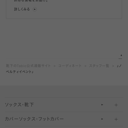
お得な情報をお届け。
詳しくみる
靴下のTabio公式通販サイト
コーディネート
スタッフ一覧
♪ノ
ベルティイベント♪
ソックス・靴下
カバーソックス・フットカバー
五本指ソックス・靴下