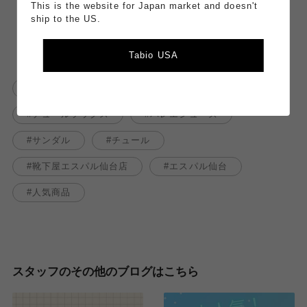
（店舗受け取りで
送料無料
！）
This is the website for Japan market and doesn't
ship to the US.
Tabio USA
靴下屋
サンダルに靴下
チュールソックス
バレエシューズ
サンダル
チュール
靴下屋エスパル仙台店
エスパル仙台
人気商品
スタッフのその他のブログはこちら