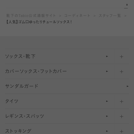
靴下のTabio公式通販サイト
コーディネート
スタッフ一覧
【人気】ゴム口ゆったりチュールソックス！
ソックス・靴下
カバーソックス・フットカバー
五本指ソックス・靴下
サンダルガード
足袋ソックス・靴下
フットカバー・カバーソックス（深め）
タイツ
無地・プレーンソックス・靴下
フットカバー・カバーソックス（ふつう）
レギンス・スパッツ
柄ソックス・靴下
フットカバー・カバーソックス（浅め）
30
デニール以下のタイツ（薄手タイツ）
ストッキング
スニーカー（くるぶし）用ソックス
31
柄レギンス
〜40デニールタイツ