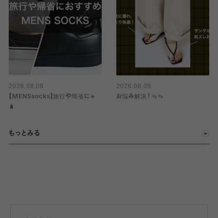
2026.08.06
2026.08.05
【MENSsocks】旅行や帰省に✈️
お悩み解決！🩴👡
🧳
もっとみる