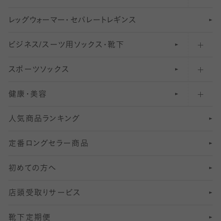
レ
ッ
アンクル・ショートソックス（くるぶし上）
41
無地レギンス
伝線しにくいストッキング
グ
ウ
〜60デニールタイツ
ォ
ー
マ
ー
・
セ
パレー
ト
レ
ギン
ス
ビジネス/スーツ用
クルーソックス（ふくらはぎ下）
61
レギンスパンツ（レギパン）
ショートストッキング
〜80デニールタイツ
ソックス・靴下
スポーツソックス
ハイソックス
81
マタニティレギンス
結婚式用ストッキング
匠シリーズ
〜110デニールタイツ
健康・美容
オーバーニー・ニーハイソックス
111
5
美脚ストッキング
フレッシャーズ向けソックス・靴下
ランニングソックス・靴下
分丈
〜210デニールタイツ
レギンス
人気商品ランキング
211
6
オールスルーストッキング
冠婚葬祭向けソックス・靴下
ゴルフソックス・靴下
インナーソックス
分丈レギンス
デニールタイツ以上（防寒・厚手タイツ）
定番ロングセラー商品
7
スーツカジュアルソックス・靴下
サッカー・フットサル用ソックス
加圧・着圧ソックス
分丈
レギンス
初めての方へ
8
ロングホーズ
ヨガソックス・靴下
冷えとり靴下
分丈
レギンス
店頭受取りサービス
10
スポーツ用レッグウォーマー
着圧・加圧タイツ
分丈
レギンス
靴下定期便
12
SS
むくみ対策
分丈レギンス
サイズ（21～23cm）