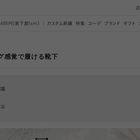
カスタム刺繍
特集
コーデ
ブランド
ギフト
,485円（靴下屋
fam）
グ感覚で履ける靴下
バ店
バ店