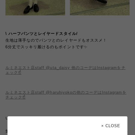
\ ハーフパンツとレイヤードスタイル/
生地は薄手なのでパンツとのレイヤードもオススメ！
6分丈でスッキリ履けるのもポイントです✨
ルミネエスト店staff @uta_daisy 他のコーデはInstagramをチ
ェック☝️
ルミネエスト店staff @haruhiyokoの他のコーデはInstagramを
チェック☝️
いかがでしたか
👀❓✨
× CLOSE
気になる商品ございましたら、画像タップで商品詳細をご確認い