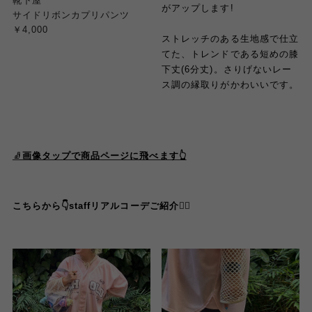
靴下屋
がアップします!
サイドリボンカプリパンツ
￥4,000
ストレッチのある生地感で仕立
てた、トレンドである短めの膝
下丈(6分丈)。さりげないレー
ス調の縁取りがかわいいです。
🧦
画像タップで商品ページに飛べます👆
こちらから👇staffリアルコーデご紹介
💁‍♀️