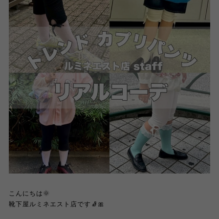
こんにちは🌞
靴下屋ルミネエスト店です🧦🎀