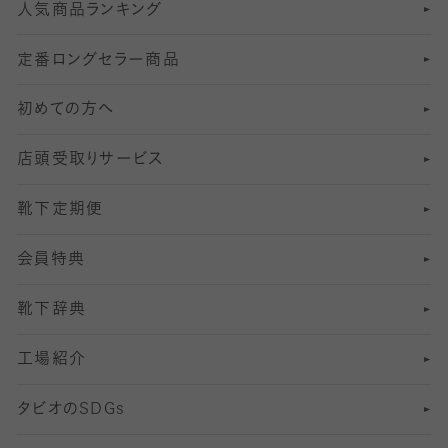
人気商品ランキング
211
6
オールスルーストッキング
冠婚葬祭向けソックス・靴下
ゴルフソックス・靴下
インナーソックス
分丈レギンス
デニールタイツ以上（防寒・厚手タイツ）
定番ロングセラー商品
7
スーツカジュアルソックス・靴下
サッカー・フットサル用ソックス
加圧・着圧ソックス
分丈
レギンス
初めての方へ
8
ロングホーズ
ヨガソックス・靴下
冷えとり靴下
分丈
レギンス
店頭受取りサービス
10
スポーツ用レッグウォーマー
着圧・加圧タイツ
分丈
レギンス
靴下定期便
12
SS
むくみ対策
分丈レギンス
サイズ（21～23cm）
会員特典
13
S
足の疲れ対策
サイズ（22～25cm）
分丈レギンス
靴下辞典
M
足の臭い対策
サイズ（25～27cm）
工場紹介
L
冷え対策
サイズ（27～29cm）
タビオの
SDGs
靴ずれ対策