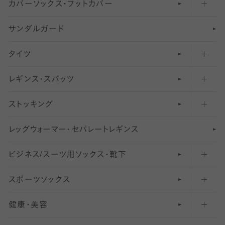
カバーソックス・フットカバー
五本指ソックス・靴下
サンダルガード
足袋ソックス・靴下
フットカバー・カバーソックス（深め）
タイツ
無地・プレーンソックス・靴下
フットカバー・カバーソックス（ふつう）
レギンス・スパッツ
柄ソックス・靴下
フットカバー・カバーソックス（浅め）
30
デニール以下のタイツ（薄手タイツ）
ストッキング
スニーカー（くるぶし）用ソックス
31
柄レギンス
〜40デニールタイツ
レ
ッ
アンクル・ショートソックス（くるぶし上）
41
無地レギンス
伝線しにくいストッキング
グ
ウ
〜60デニールタイツ
ォ
ー
マ
ー
・
セ
パレー
ト
レ
ギン
ス
ビジネス/スーツ用
クルーソックス（ふくらはぎ下）
61
レギンスパンツ（レギパン）
ショートストッキング
〜80デニールタイツ
ソックス・靴下
スポーツソックス
ハイソックス
81
マタニティレギンス
結婚式用ストッキング
匠シリーズ
〜110デニールタイツ
健康・美容
オーバーニー・ニーハイソックス
111
5
美脚ストッキング
フレッシャーズ向けソックス・靴下
ランニングソックス・靴下
分丈
〜210デニールタイツ
レギンス