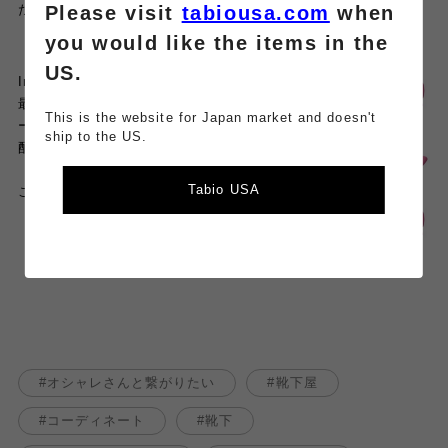
Please visit
tabiousa.com
when
ただけます
☝️
you would like the items in the
US.
Instagramでは
最新情報やスタッフコーディネ
This is the website for Japan market and doesn't
ートを
ship to the US.
配信中です💌
Tabio USA
こちらをタップ➡️
オシャレさんと繋がりたい
靴下屋
コーディネート
靴下