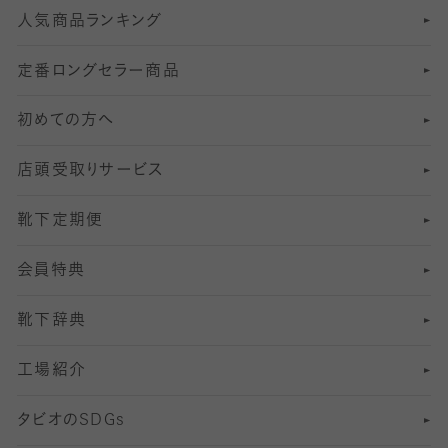
人気商品ランキング
211
6
オールスルーストッキング
冠婚葬祭向けソックス・靴下
ゴルフソックス・靴下
インナーソックス
分丈レギンス
デニールタイツ以上（防寒・厚手タイツ）
定番ロングセラー商品
7
スーツカジュアルソックス・靴下
サッカー・フットサル用ソックス
加圧・着圧ソックス
分丈
レギンス
初めての方へ
8
ロングホーズ
ヨガソックス・靴下
冷えとり靴下
分丈
レギンス
店頭受取りサービス
10
スポーツ用レッグウォーマー
着圧・加圧タイツ
分丈
レギンス
靴下定期便
12
SS
むくみ対策
分丈レギンス
サイズ（21～23cm）
会員特典
13
S
足の疲れ対策
サイズ（22～25cm）
分丈レギンス
靴下辞典
M
足の臭い対策
サイズ（25～27cm）
工場紹介
L
冷え対策
サイズ（27～29cm）
タビオの
SDGs
靴ずれ対策