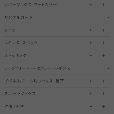
カバーソックス・フットカバー
五本指ソックス・靴下
サンダルガード
足袋ソックス・靴下
フットカバー・カバーソックス（深め）
タイツ
無地・プレーンソックス・靴下
フットカバー・カバーソックス（ふつう）
レギンス・スパッツ
柄ソックス・靴下
フットカバー・カバーソックス（浅め）
30
デニール以下のタイツ（薄手タイツ）
ストッキング
スニーカー（くるぶし）用ソックス
31
柄レギンス
〜40デニールタイツ
レ
ッ
アンクル・ショートソックス（くるぶし上）
41
無地レギンス
伝線しにくいストッキング
グ
ウ
〜60デニールタイツ
ォ
ー
マ
ー
・
セ
パレー
ト
レ
ギン
ス
ビジネス/スーツ用
クルーソックス（ふくらはぎ下）
61
レギンスパンツ（レギパン）
ショートストッキング
〜80デニールタイツ
ソックス・靴下
スポーツソックス
ハイソックス
81
マタニティレギンス
結婚式用ストッキング
匠シリーズ
〜110デニールタイツ
健康・美容
オーバーニー・ニーハイソックス
111
5
美脚ストッキング
フレッシャーズ向けソックス・靴下
ランニングソックス・靴下
分丈
〜210デニールタイツ
レギンス