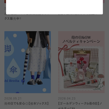
2026.07.03
2026.05.31
🥟宇都宮パセオ店限定🥟餃子ソッ
【靴下屋fam】おすすめ商品🌻
クス販売中‼️
2026.05.21
2026.04.23
雨の日でも安心◎【撥水ソックス】
【ゴールデンウィーク&母の日】ノ
ベルティCP❗️